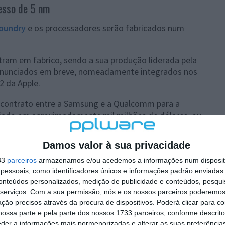
esso de 5 nm
oundry
e os processadores serão fabricados num
tram em fabrico, sendo a sua produção liderada pela
anunciados em breve, nomeadamente integrados nos
2 da Apple.
o contrato entre a Samsung e a Qualcomm para a
liado em aproximadamente mil milhões de dólares, ou
Damos valor à sua privacidade
anunciado durante os últimos três meses deste ano. Os
óximos smartphones topo de gama lançados em 2021,
33
parceiros
armazenamos e/ou acedemos a informações num dispositi
amsung, Xiaomi, Motorola, OPPO, entre outras.
essoais, como identificadores únicos e informações padrão enviadas 
conteúdos personalizados, medição de publicidade e conteúdos, pesqui
serviços.
Com a sua permissão, nós e os nossos parceiros poderemos 
ção precisos através da procura de dispositivos. Poderá clicar para co
ossa parte e pela parte dos nossos 1733 parceiros, conforme descrit
eder a informações mais pormenorizadas e alterar as suas preferência