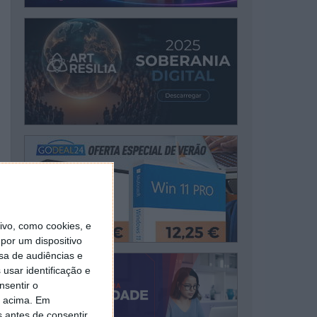
vo, como cookies, e
por um dispositivo
sa de audiências e
usar identificação e
nsentir o
o acima. Em
s antes de consentir