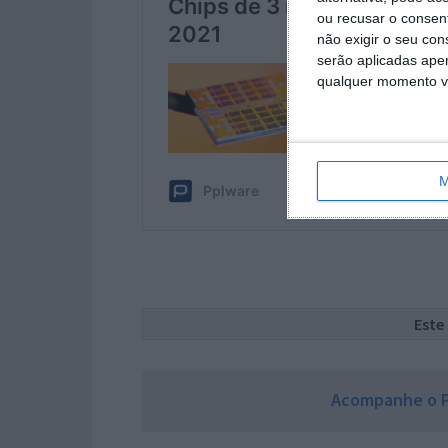
ou recusar o consen
não exigir o seu co
serão aplicadas apen
qualquer momento vol
M
Este
Acompanhe o P