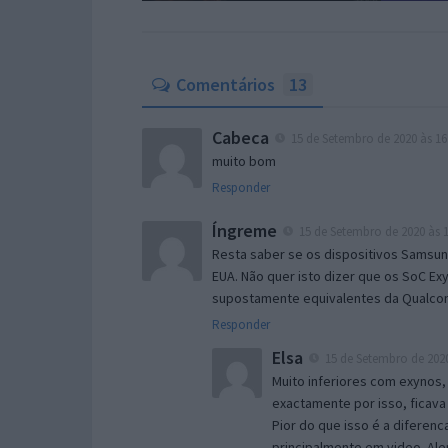
Comentários
13
Cabeca
15 de Setembro de 2020 às 16
muito bom
Responder
Íngreme
15 de Setembro de 2020 às 1
Resta saber se os dispositivos Samsu
EUA. Não quer isto dizer que os SoC Ex
supostamente equivalentes da Qualc
Responder
Elsa
15 de Setembro de 2020
Muito inferiores com exynos
exactamente por isso, ficava
Pior do que isso é a diferen
principalmente em video. Al