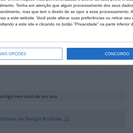
timento.
Tenha em atenção que algum processamento dos seus dados
nsentimento, mas que tem o direito de se opor a esse processamento. A
as a este website. Você pode alterar suas preferências ou retirar seu
tando a este site e clicando no botão "Privacidade" na parte inferior 
AIS OPÇÕES
CONCORDO
 artigo tem mais de um ano
plware no Google Notícias