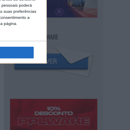
 pessoais poderá
s suas preferências
 consentimento a
da página.
NEWSLETTER PPLWARE