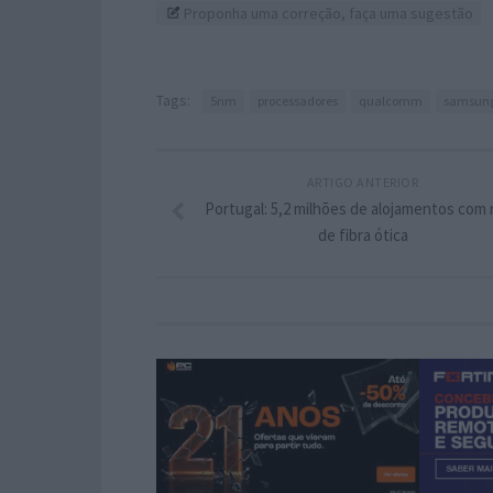
Proponha uma correção, faça uma sugestão
Tags:
5nm
processadores
qualcomm
samsun
ARTIGO ANTERIOR
Portugal: 5,2 milhões de alojamentos com
de fibra ótica