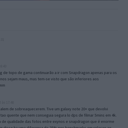
:31
6:43
ng de topo de gama continuarão a ir com Snapdragon apenas para os
ynos sejam maus, mas tem-se visto que são inferiores aos
omm
 às 17:48
, alem de sobreaquecerem. Tive um galaxy note 20+ que devolvi
 tao quente que nem conseguia segura lo dps de filmar 5mins em 4k.
ca de qualidade das fotos entre exynos e snapdragon que é enorme
em disso ha uma diferenca de 25% nos benchmarks em relacao ao