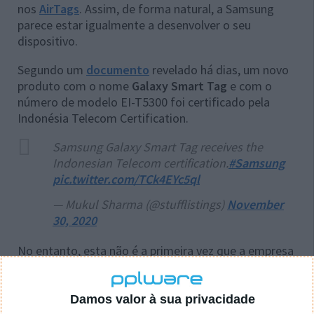
nos
AirTags
. Assim, de forma natural, a Samsung
parece estar igualmente a desenvolver o seu
dispositivo.
Segundo um
documento
revelado há dias, um novo
produto com o nome
Galaxy Smart Tag
e com o
número de modelo EI-T5300 foi certificado pela
Indonésia Telecom Certification.
Samsung Galaxy Smart Tag receives the
Indonesian Telecom certification.
#Samsung
pic.twitter.com/TCk4EYc5ql
— Mukul Sharma (@stufflistings)
November
30, 2020
No entanto, esta não é a primeira vez que a empresa
trabalha num produto desse tipo. A Samsung lançou
um localizador com suporte para LTE com a marca
SmartThings
há dois anos.
Damos valor à sua privacidade