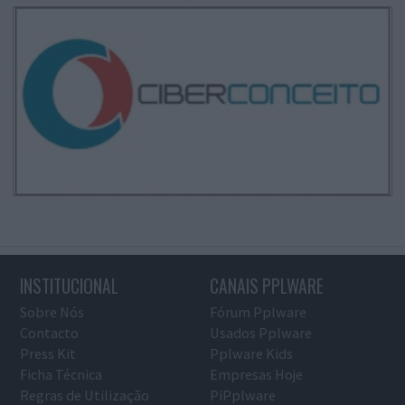
INSTITUCIONAL
CANAIS PPLWARE
Sobre Nós
Fórum Pplware
Contacto
Usados Pplware
Press Kit
Pplware Kids
Ficha Técnica
Empresas Hoje
Regras de Utilização
PiPplware