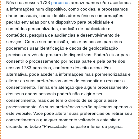
Nós e os nossos 1733
parceiros
armazenamos e/ou acedemos
a informações num dispositivo, como cookies, e processamos
dados pessoais, como identificadores únicos e informações
Localizadores de objetos inteligentes
padrão enviadas por um dispositivo para publicidade e
conteúdos personalizados, medição de publicidade e
Se olharmos para dentro do que a empresa já lançou,
conteúdos, pesquisa de audiências e desenvolvimento de
o passo mais lógico é implementar essa tecnologia
serviços.
Com a sua permissão, nós e os nossos parceiros
num dispositivo deste género, com recurso ao
poderemos usar identificação e dados de geolocalização
serviço
SmartThings Find
.
precisos através da procura de dispositivos. Poderá clicar para
consentir o processamento por nossa parte e pela parte dos
nossos 1733 parceiros, conforme descrito acima. Em
alternativa, pode aceder a informações mais pormenorizadas e
alterar as suas preferências antes de consentir ou recusar o
consentimento.
Tenha em atenção que algum processamento
dos seus dados pessoais poderá não exigir o seu
consentimento, mas que tem o direito de se opor a esse
processamento. As suas preferências serão aplicadas apenas a
este website. Você pode alterar suas preferências ou retirar seu
consentimento a qualquer momento voltando a este site e
clicando no botão "Privacidade" na parte inferior da página.