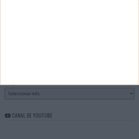
Teste a velocidade da sua Internet
CATEGORIAS
Categorias
ARQUIVO
Arquivo
CANAL DE YOUTUBE