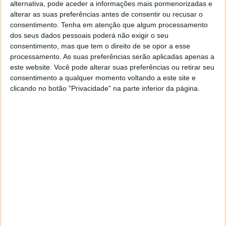
alternativa, pode aceder a informações mais pormenorizadas e
utilizadores em 3 grandes países. O sucesso que dai
alterar as suas preferências antes de consentir ou recusar o
saiu levou a marca a alargar a proposta a muitos
consentimento.
Tenha em atenção que algum processamento
mais mercados, o que acontece agora. Requer
dos seus dados pessoais poderá não exigir o seu
apenas um simples e rápido registo de todos os
consentimento, mas que tem o direito de se opor a esse
dispositivos Galaxy do utilizador.
processamento. As suas preferências serão aplicadas apenas a
este website. Você pode alterar suas preferências ou retirar seu
Esta nova proposta vai certamente abrir caminho a
consentimento a qualquer momento voltando a este site e
outras marcas. Vão pegar neste conceito e nesta
clicando no botão "Privacidade" na parte inferior da página.
ideia e alargar a outros produtos, sempre com a
mesma filosofia, de encontrar equipamentos
perdidos, mesmo que fora do alcance ou sem ligação
à Internet. Pena que não vão ser compatíveis entre
marcas e cada um terá o seu sistema.