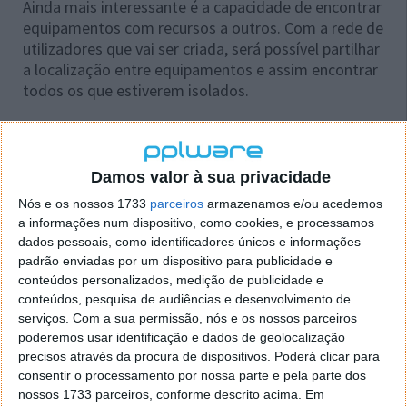
Ainda mais interessante é a capacidade de encontrar
equipamentos com recursos a outros. Com a rede de
utilizadores que vai ser criada, será possível partilhar
a localização entre equipamentos e assim encontrar
todos os que estiverem isolados.
Damos valor à sua privacidade
Nós e os nossos 1733
parceiros
armazenamos e/ou acedemos
a informações num dispositivo, como cookies, e processamos
dados pessoais, como identificadores únicos e informações
padrão enviadas por um dispositivo para publicidade e
conteúdos personalizados, medição de publicidade e
conteúdos, pesquisa de audiências e desenvolvimento de
serviços.
Com a sua permissão, nós e os nossos parceiros
poderemos usar identificação e dados de geolocalização
Samsung tem uma proposta única
precisos através da procura de dispositivos. Poderá clicar para
consentir o processamento por nossa parte e pela parte dos
nossos 1733 parceiros, conforme descrito acima. Em
A Samsung testou já este serviço em 6 milhões de