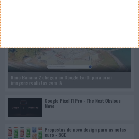
Nano Banana 2 chegou ao Google Earth para criar
imagens realistas com IA
Google Pixel 11 Pro - The Next Obvious
Move
Propostas de novo design para as notas
euro - BCE