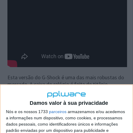
Esta versão do G-Shock é uma das mais robustas do
mercado. A caixa do relógio é feita de titânio,
resistente a choques e o dispositivo suporta a
pressão exercida pela água nos mergulhos até 200
Damos valor à sua privacidade
metros de profundidade.
Nós e os nossos 1733
parceiros
armazenamos e/ou acedemos
Além, desta característica física, o GSW-H1000 inclui
a informações num dispositivo, como cookies, e processamos
múltiplos sensores como medidor de frequência
dados pessoais, como identificadores únicos e informações
cardíaca, de altitude, de pressão do ar e GPS
padrão enviadas por um dispositivo para publicidade e