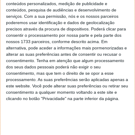
integrado. Os dados recolhidos em tempo real
conteúdos personalizados, medição de publicidade e
conteúdos, pesquisa de audiências e desenvolvimento de
podem ser partilhados com a app G-Shock Move.
serviços.
Com a sua permissão, nós e os nossos parceiros
poderemos usar identificação e dados de geolocalização
precisos através da procura de dispositivos. Poderá clicar para
consentir o processamento por nossa parte e pela parte dos
nossos 1733 parceiros, conforme descrito acima. Em
alternativa, pode aceder a informações mais pormenorizadas e
alterar as suas preferências antes de consentir ou recusar o
consentimento.
Tenha em atenção que algum processamento
dos seus dados pessoais poderá não exigir o seu
consentimento, mas que tem o direito de se opor a esse
processamento. As suas preferências serão aplicadas apenas a
este website. Você pode alterar suas preferências ou retirar seu
consentimento a qualquer momento voltando a este site e
clicando no botão "Privacidade" na parte inferior da página.
Ecrã LCD "dois em um"
O ecrã duplo do dispositivo combina um display LCD