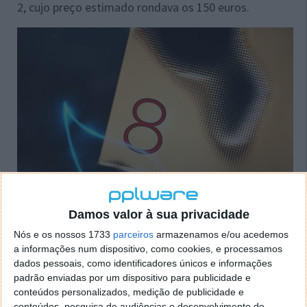
2, cujo preço estimado rondava os 150 euros.
Assim sendo, uma grande parte do valor final do
Damos valor à sua privacidade
smartphone respeita ao processador que nele está
inserido. Para além disso, não se pode esquecer
Nós e os nossos 1733
parceiros
armazenamos e/ou acedemos
também todos os outros componentes necessários e
a informações num dispositivo, como cookies, e processamos
dados pessoais, como identificadores únicos e informações
de suporte ao bom funcionamento dos SoCs, como o
padrão enviadas por um dispositivo para publicidade e
sistema de arrefecimento.
conteúdos personalizados, medição de publicidade e
conteúdos, pesquisa de audiências e desenvolvimento de