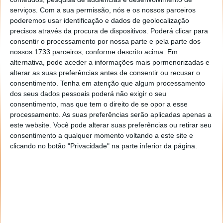
Por outro lado, há cada vez mais informações
serviços.
Com a sua permissão, nós e os nossos parceiros
relativas ao próximo Snapdragon 8 Gen 4 e, portanto,
poderemos usar identificação e dados de geolocalização
vamos aguardar por aquilo que a Qualcomm tem
precisos através da procura de dispositivos. Poderá clicar para
preparado para os smartphones do futuro.
consentir o processamento por nossa parte e pela parte dos
nossos 1733 parceiros, conforme descrito acima. Em
alternativa, pode aceder a informações mais pormenorizadas e
alterar as suas preferências antes de consentir ou recusar o
consentimento.
Tenha em atenção que algum processamento
Este artigo tem mais de um ano
dos seus dados pessoais poderá não exigir o seu
consentimento, mas que tem o direito de se opor a esse
processamento. As suas preferências serão aplicadas apenas a
Acompanhe o Pplware no Google Notícias
este website. Você pode alterar suas preferências ou retirar seu
consentimento a qualquer momento voltando a este site e
clicando no botão "Privacidade" na parte inferior da página.
Proponha uma correção, faça uma sugestão
Autor:
Marisa Pinto
Tags:
processador
qualcomm
smartphone