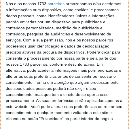
Nós e os nossos 1733
parceiros
armazenamos e/ou acedemos
a informações num dispositivo, como cookies, e processamos
dados pessoais, como identificadores únicos e informações
padrão enviadas por um dispositivo para publicidade e
conteúdos personalizados, medição de publicidade e
conteúdos, pesquisa de audiências e desenvolvimento de
serviços.
Com a sua permissão, nós e os nossos parceiros
poderemos usar identificação e dados de geolocalização
O carregamento sem fios é fio a 15W e o carregador
precisos através da procura de dispositivos. Poderá clicar para
é de 65W. Para conseguir carregar vários dispositivos
consentir o processamento por nossa parte e pela parte dos
em simultâneo, tem no seu interior 30 bobinas
nossos 1733 parceiros, conforme descrito acima. Em
embutidas, com loops sobrepostos uns aos outros
alternativa, pode aceder a informações mais pormenorizadas e
em camadas. Assim podem ser carregados até 3
alterar as suas preferências antes de consentir ou recusar o
consentimento.
Tenha em atenção que algum processamento
dispositivos, em qualquer posição.
dos seus dados pessoais poderá não exigir o seu
consentimento, mas que tem o direito de se opor a esse
processamento. As suas preferências serão aplicadas apenas a
este website. Você pode alterar suas preferências ou retirar seu
consentimento a qualquer momento voltando a este site e
clicando no botão "Privacidade" na parte inferior da página.