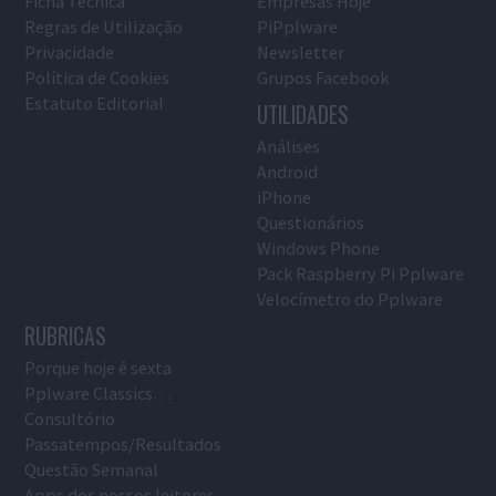
Ficha Técnica
Empresas Hoje
Regras de Utilização
PiPplware
Privacidade
Newsletter
Política de Cookies
Grupos Facebook
Estatuto Editorial
UTILIDADES
Análises
Android
iPhone
Questionários
Windows Phone
Pack Raspberry Pi Pplware
Velocímetro do Pplware
RUBRICAS
Porque hoje é sexta
Pplware Classics…
Consultório
Passatempos/Resultados
Questão Semanal
Apps dos nossos leitores