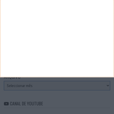
Teste a velocidade da sua Internet
CATEGORIAS
Categorias
ARQUIVO
Arquivo
CANAL DE YOUTUBE