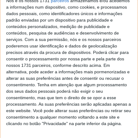
Nós e os nossos 1731
parceiros
armazenamos e/ou acedemos
finanças descentralizadas é obviamente muito
a informações num dispositivo, como cookies, e processamos
atraente para tipos como eu que foram
dados pessoais, como identificadores únicos e informações
debanked.
padrão enviadas por um dispositivo para publicidade e
conteúdos personalizados, medição de publicidade e
Apesar de já ter sido crítico das moedas
conteúdos, pesquisa de audiências e desenvolvimento de
criptográficas, Donald Trump parece ter mudado de
serviços.
Com a sua permissão, nós e os nossos parceiros
opinião, com as últimas alegações a mostrarem-no
poderemos usar identificação e dados de geolocalização
precisos através da procura de dispositivos. Poderá clicar para
bastante próximo do conceito.
consentir o processamento por nossa parte e pela parte dos
nossos 1731 parceiros, conforme descrito acima. Em
alternativa, pode aceder a informações mais pormenorizadas e
alterar as suas preferências antes de consentir ou recusar o
consentimento.
Tenha em atenção que algum processamento
dos seus dados pessoais poderá não exigir o seu
consentimento, mas que tem o direito de se opor a esse
processamento. As suas preferências serão aplicadas apenas a
este website. Você pode alterar suas preferências ou retirar seu
consentimento a qualquer momento voltando a este site e
clicando no botão "Privacidade" na parte inferior da página.