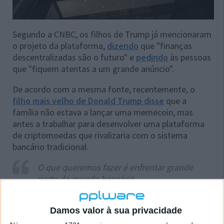
Segundo a CNBC, os filhos de Trump já mencionaram
o projeto da plataforma,
dizendo
que "finanças
descentralizadas são o futuro" e
pedindo
às pessoas
que "fiquem atentas a um grande anúncio".
De acordo com a mesma fonte, recentemente, o
filho mais velho de Donald Trump disse
que a
família não estava a lançar uma memecoin, mas
antes a trabalhar para desenvolver uma plataforma
de criptomoedas que rivalizaria com o sistema
bancário tradicional.
O que queremos fazer é enfrentar grande
parte do mundo bancário.
Acho que tem havido muita desigualdade em
que apenas certas pessoas podem obter
Damos valor à sua privacidade
financiamento [...] então essa noção de