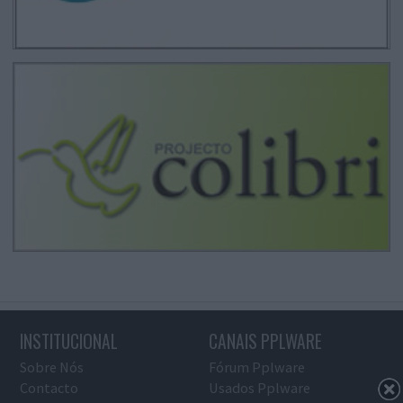
INSTITUCIONAL
CANAIS PPLWARE
Sobre Nós
Fórum Pplware
Contacto
Usados Pplware