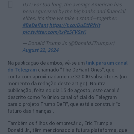
DJT: For too long, the average American has
been squeezed by the big banks and financial
elites. It's time we take a stand—together.
#BeDefiant
https://t.co/DuEtfRfrjt
pic.twitter.com/txPz5FVSsK
— Donald Trump Jr. (@DonaldJTrumpJr)
August 22, 2024
Na publicação de ambos, vê-se um
link para um canal
do Telegram
chamado "The DeFiant Ones", que
conta com aproximadamente 32.000 subscritores (no
momento da redação deste artigo). Noutra
publicação, feita no dia 15 de agosto, este canal é
descrito como "o único canal oficial do Telegram
para o projeto Trump DeFi", que está a construir "o
futuro das finanças".
Também os filhos do empresário, Eric Trump e
Donald Jr., têm mencionado a futura plataforma, que