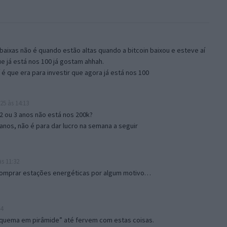
aixas não é quando estão altas quando a bitcoin baixou e esteve aí
e já está nos 100 já gostam ahhah.
í é que era para investir que agora já está nos 100
25 às 14:13
2 ou 3 anos não está nos 200k?
anos, não é para dar lucro na semana a seguir
s 11:32
comprar estações energéticas por algum motivo…
54
squema em pirâmide” até fervem com estas coisas.