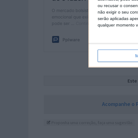
ou recusar o consen
não exigir o seu co
serão aplicadas apen
qualquer momento vol
M
Este
Acompanhe o P
Proponha uma correção, faça uma sugestão