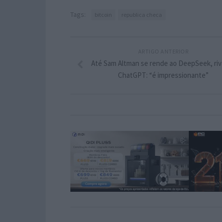
Tags:
bitcoin
republica checa
ARTIGO ANTERIOR
Até Sam Altman se rende ao DeepSeek, riv
ChatGPT: “é impressionante”