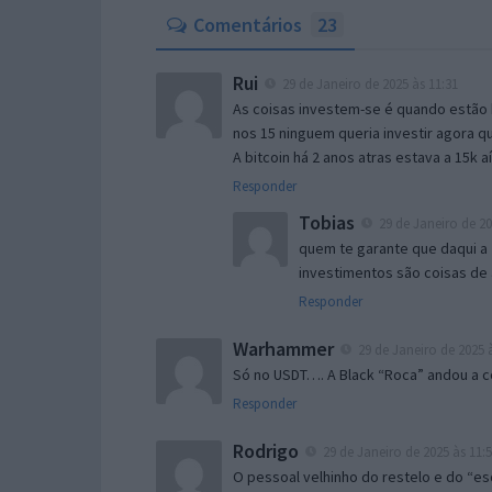
Comentários
23
Rui
29 de Janeiro de 2025 às 11:31
As coisas investem-se é quando estão b
nos 15 ninguem queria investir agora qu
A bitcoin há 2 anos atras estava a 15k a
Responder
Tobias
29 de Janeiro de 20
quem te garante que daqui a 
investimentos são coisas de 
Responder
Warhammer
29 de Janeiro de 2025 à
Só no USDT…. A Black “Roca” andou a 
Responder
Rodrigo
29 de Janeiro de 2025 às 11:
O pessoal velhinho do restelo e do “e