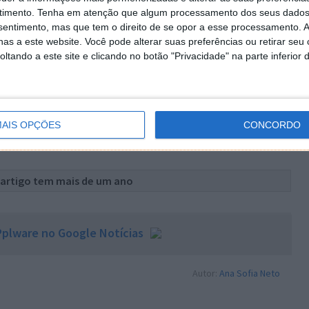
timento.
Tenha em atenção que algum processamento dos seus dados
nsentimento, mas que tem o direito de se opor a esse processamento. A
as a este website. Você pode alterar suas preferências ou retirar seu
tando a este site e clicando no botão "Privacidade" na parte inferior 
AIS OPÇÕES
CONCORDO
 artigo tem mais de um ano
plware no Google Notícias
Autor:
Ana Sofia Neto