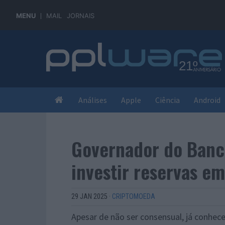
MENU
MAIL
JORNAIS
Análises
Apple
Ciência
Android
Governador do Banc
investir reservas em
29 JAN 2025
·
CRIPTOMOEDA
Apesar de não ser consensual, já conh