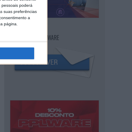
 pessoais poderá
s suas preferências
 consentimento a
da página.
NEWSLETTER PPLWARE