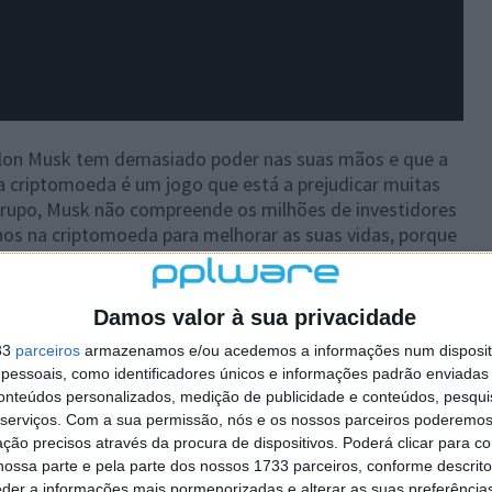
Elon Musk tem demasiado poder nas suas mãos e que a
a criptomoeda é um jogo que está a prejudicar muitas
 grupo, Musk não compreende os milhões de investidores
os na criptomoeda para melhorar as suas vidas, porque
ma pessoa apaixonada e preocupada com o ambiente, o
Damos valor à sua privacidade
 salvar o mundo está profundamente enraizado num
33
parceiros
armazenamos e/ou acedemos a informações num dispositi
essoais, como identificadores únicos e informações padrão enviadas 
tia pela classe trabalhadora, pela falta de condições a
conteúdos personalizados, medição de publicidade e conteúdos, pesqui
serviços.
Com a sua permissão, nós e os nossos parceiros poderemos 
do que isso, revelam que Musk possui uma mina de lítio
ção precisos através da procura de dispositivos. Poderá clicar para co
omo empregados.
ossa parte e pela parte dos nossos 1733 parceiros, conforme descrit
eder a informações mais pormenorizadas e alterar as suas preferência