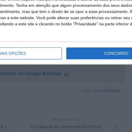
 a Musk: já encontrou o seu adversário e pode esperá-lo.
timento.
Tenha em atenção que algum processamento dos seus dados
nsentimento, mas que tem o direito de se opor a esse processamento. A
as a este website. Você pode alterar suas preferências ou retirar seu
tando a este site e clicando no botão "Privacidade" na parte inferior 
 artigo tem mais de um ano
AIS OPÇÕES
CONCORDO
,
Elon Musk
plware no Google Notícias
Autor:
Ana Sofia Neto
PRÓXIMO ARTIGO
d’ e
Em salvação da colmeia com BeeFense