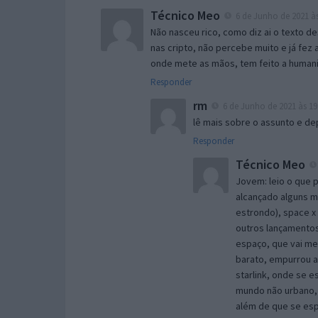
Técnico Meo
6 de Junho de 2021 às
Não nasceu rico, como diz ai o texto 
nas cripto, não percebe muito e já fez
onde mete as mãos, tem feito a human
Responder
rm
6 de Junho de 2021 às 19
lê mais sobre o assunto e de
Responder
Técnico Meo
Jovem: leio o que 
alcançado alguns ma
estrondo), space x
outros lançamentos
espaço, que vai mel
barato, empurrou a 
starlink, onde se e
mundo não urbano, 
além de que se espe