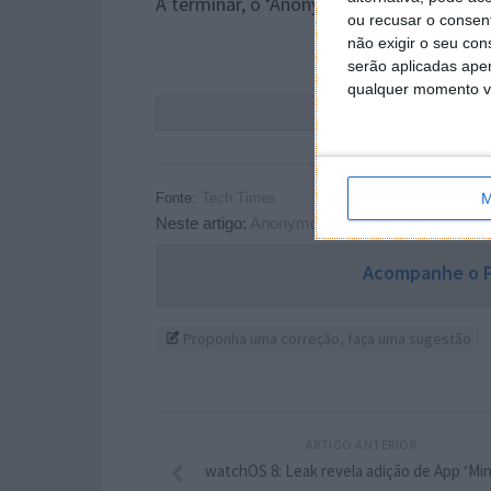
A terminar, o ‘Anonymous’ deixou o aviso
ou recusar o consen
não exigir o seu co
serão aplicadas apen
qualquer momento vol
Este
Fonte:
Tech Times
M
Neste artigo:
Anonymous
,
bitcoin
,
criptomoeda
Acompanhe o P
Proponha uma correção, faça uma sugestão
ARTIGO ANTERIOR
watchOS 8: Leak revela adição de App ‘Min