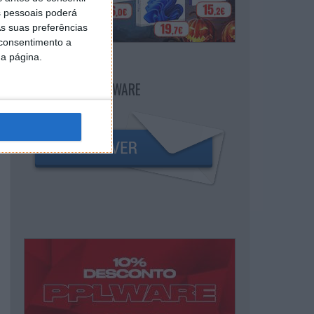
 pessoais poderá
s suas preferências
 consentimento a
da página.
NEWSLETTER PPLWARE