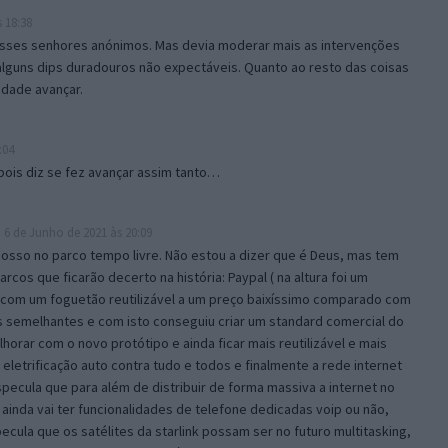
 18:38
desses senhores anónimos. Mas devia moderar mais as intervenções
 alguns dips duradouros não expectáveis. Quanto ao resto das coisas
idade avançar.
:04
pois diz se fez avançar assim tanto…
6 de Junho de 2021 às 20:09
posso no parco tempo livre. Não estou a dizer que é Deus, mas tem
rcos que ficarão decerto na história: Paypal ( na altura foi um
 com um foguetão reutilizável a um preço baixíssimo comparado com
 semelhantes e com isto conseguiu criar um standard comercial do
horar com o novo protótipo e ainda ficar mais reutilizável e mais
eletrificação auto contra tudo e todos e finalmente a rede internet
specula que para além de distribuir de forma massiva a internet no
ainda vai ter funcionalidades de telefone dedicadas voip ou não,
cula que os satélites da starlink possam ser no futuro multitasking,