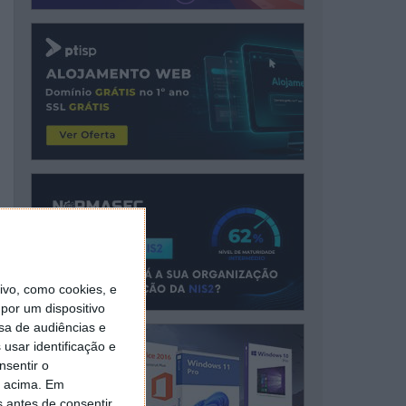
vo, como cookies, e
por um dispositivo
sa de audiências e
usar identificação e
nsentir o
o acima. Em
s antes de consentir