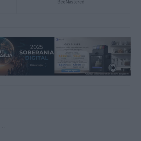
BeeMastered
os…