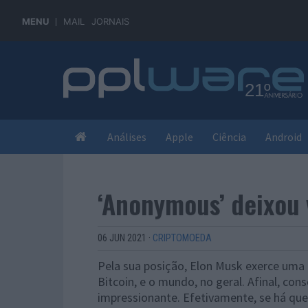
MENU
MAIL
JORNAIS
Análises
Apple
Ciência
Android
‘Anonymous’ deixou 
06 JUN 2021
·
CRIPTOMOEDA
Pela sua posição, Elon Musk exerce uma 
Bitcoin, e o mundo, no geral. Afinal, con
impressionante. Efetivamente, se há q