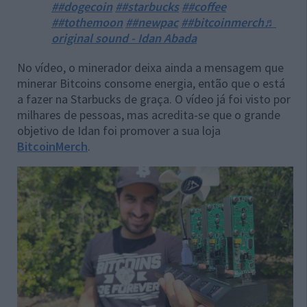
##dogecoin
##starbucks
##coffee
##tothemoon
##newpac
##bitcoinmerch
♬
original sound - Idan Abada
No vídeo, o minerador deixa ainda a mensagem que
minerar Bitcoins consome energia, então que o está
a fazer na Starbucks de graça. O vídeo já foi visto por
milhares de pessoas, mas acredita-se que o grande
objetivo de Idan foi promover a sua loja
BitcoinMerch
.