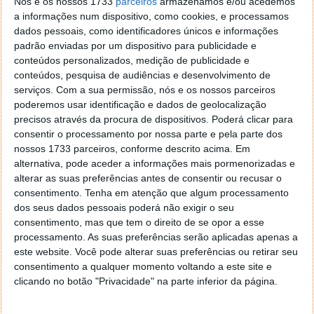
Nós e os nossos 1733
parceiros
armazenamos e/ou acedemos
a informações num dispositivo, como cookies, e processamos
dados pessoais, como identificadores únicos e informações
padrão enviadas por um dispositivo para publicidade e
conteúdos personalizados, medição de publicidade e
conteúdos, pesquisa de audiências e desenvolvimento de
serviços.
Com a sua permissão, nós e os nossos parceiros
poderemos usar identificação e dados de geolocalização
precisos através da procura de dispositivos. Poderá clicar para
consentir o processamento por nossa parte e pela parte dos
Idan compreende que é difícil para muitas pessoas
nossos 1733 parceiros, conforme descrito acima. Em
comprarem equipamentos para montar um sistema
alternativa, pode aceder a informações mais pormenorizadas e
de mineração tradicional. Desta forma, criou a sua
alterar as suas preferências antes de consentir ou recusar o
loja com estas soluções que facilitam a tarefa para
consentimento.
Tenha em atenção que algum processamento
quem não entende muito do processo.
dos seus dados pessoais poderá não exigir o seu
consentimento, mas que tem o direito de se opor a esse
O minerador adianta ainda que as vendas da sua loja
processamento. As suas preferências serão aplicadas apenas a
já atingiram 428.000 dólares em 2021, um aumento
este website. Você pode alterar suas preferências ou retirar seu
de 355% face ao ano passado.
consentimento a qualquer momento voltando a este site e
clicando no botão "Privacidade" na parte inferior da página.