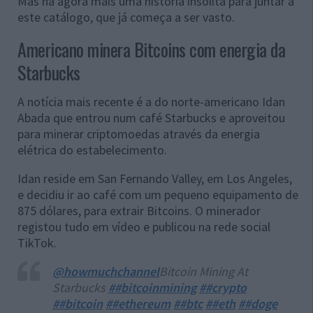
Mas há agora mais uma história insólita para juntar a
este catálogo, que já começa a ser vasto.
Americano minera Bitcoins com energia da
Starbucks
A notícia mais recente é a do norte-americano Idan
Abada que entrou num café Starbucks e aproveitou
para minerar criptomoedas através da energia
elétrica do estabelecimento.
Idan reside em San Fernando Valley, em Los Angeles,
e decidiu ir ao café com um pequeno equipamento de
875 dólares, para extrair Bitcoins. O minerador
registou tudo em vídeo e publicou na rede social
TikTok.
@howmuchchannel
Bitcoin Mining At
Starbucks
##bitcoinmining
##crypto
##bitcoin
##ethereum
##btc
##eth
##doge