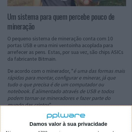
Um sistema para quem percebe pouco de
mineração
O pequeno sistema de mineração conta com 10
portas USB e uma mini ventoinha acoplada para
arrefecer as pens. Estas, por sua vez, são chips ASICs
da fabricante Bitmain.
De acordo com o minerador, "
é uma das formas mais
rápidas para montar, configurar e minerar, já que
tudo o que precisa é de um computador ou
notebook. É alimentado através de USB e todos
podem tornar-se mineradores e fazer parte do
mundo das criptos
".
Damos valor à sua privacidade