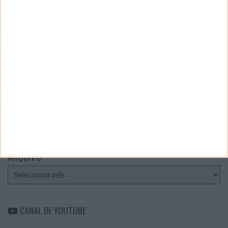
Teste a velocidade da sua Internet
CATEGORIAS
Categorias
ARQUIVO
Arquivo
CANAL DE YOUTUBE