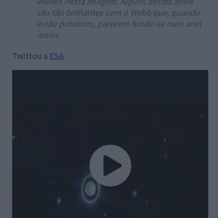
visíveis nesta imagem. Alguns destes anéis
são tão brilhantes com o Webb que, quando
estão próximos, parecem fundir-se num anel
maior.
Twittou a
ESA
.