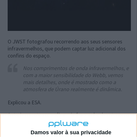
O JWST fotografou recorrendo aos seus sensores
infravermelhos, que podem captar luz adicional dos
confins do espaço.
Nos comprimentos de onda infravermelhos, e
com a maior sensibilidade do Webb, vemos
mais detalhes, onde é mostrado como a
atmosfera de Úrano realmente é dinâmica.
Explicou a ESA.
Anteriormente, os anéis mais fracos do planeta eram
fotografados apenas pelo
Keck Observatory
, no
Havai e pela
Voyager 2
, que voou por Úrano em 1986.
Damos valor à sua privacidade
Na época, a Voyager tirou fotos do planeta,