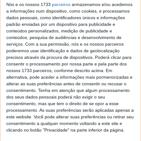
Nós e os nossos 1733
parceiros
armazenamos e/ou acedemos
mostrando que era uma
esfera uniforme azul ciano
a informações num dispositivo, como cookies, e processamos
devido à sua atmosfera pesada de metano.
dados pessoais, como identificadores únicos e informações
padrão enviadas por um dispositivo para publicidade e
conteúdos personalizados, medição de publicidade e
conteúdos, pesquisa de audiências e desenvolvimento de
serviços.
Com a sua permissão, nós e os nossos parceiros
poderemos usar identificação e dados de geolocalização
precisos através da procura de dispositivos. Poderá clicar para
consentir o processamento por nossa parte e pela parte dos
nossos 1733 parceiros, conforme descrito acima. Em
alternativa, pode aceder a informações mais pormenorizadas e
alterar as suas preferências antes de consentir ou recusar o
consentimento.
Tenha em atenção que algum processamento
dos seus dados pessoais poderá não exigir o seu
O JWST, por outro lado, pode observar algumas das
consentimento, mas que tem o direito de se opor a esse
diferenças na atmosfera de Úrano.
processamento. As suas preferências serão aplicadas apenas a
este website. Você pode alterar suas preferências ou retirar seu
No lado direito do planeta há uma área de
consentimento a qualquer momento voltando a este site e
brilho no polo voltado para o Sol, conhecida
clicando no botão "Privacidade" na parte inferior da página.
como calota polar. Esta calota polar é