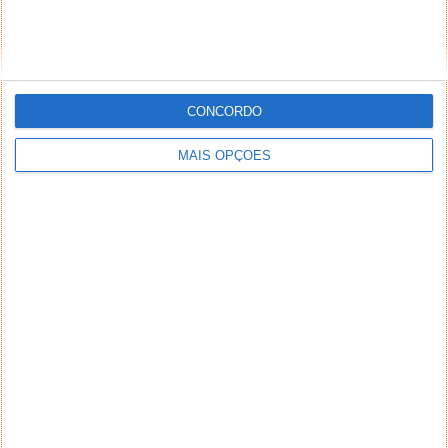
email) também poderão ser excluídos.
PUB
CONCORDO
MAIS OPÇÕES