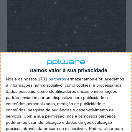
Damos valor à sua privacidade
Nós e os nossos 1731
parceiros
armazenamos e/ou acedemos
a informações num dispositivo, como cookies, e processamos
dados pessoais, como identificadores únicos e informações
padrão enviadas por um dispositivo para publicidade e
conteúdos personalizados, medição de publicidade e
conteúdos, pesquisa de audiências e desenvolvimento de
No entanto, este recorde não ficaria sem ser
serviços.
Com a sua permissão, nós e os nossos parceiros
quebrado durante muito tempo quando, passadas
poderemos usar identificação e dados de geolocalização
duas horas, recebemos fotos de dois corpos celestes
precisos através da procura de dispositivos. Poderá clicar para
localizados na cintura de Kuiper, que é uma zona