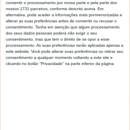
consentir o processamento por nossa parte e pela parte dos
onde se encontram objetos gelados no limiar do
nossos 1731 parceiros, conforme descrito acima. Em
nosso Sistema Solar, e onde a sonda New Horizons
alternativa, pode aceder a informações mais pormenorizadas e
está agora a passar.
alterar as suas preferências antes de consentir ou recusar o
consentimento.
Tenha em atenção que algum processamento
dos seus dados pessoais poderá não exigir o seu
consentimento, mas que tem o direito de se opor a esse
processamento. As suas preferências serão aplicadas apenas a
este website. Você pode alterar suas preferências ou retirar seu
consentimento a qualquer momento voltando a este site e
clicando no botão "Privacidade" na parte inferior da página.
Mas vamos receber mais fotos...
A sonda New Horizons está agora a dirigir-se em
direção a uma rocha gelada para lá de Plutão