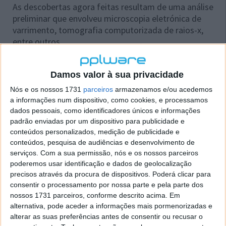
As descobertas agora feitas resultam de uma análise
preliminar que envolveu microscopia eletrónica de
varrimento, tomografia computorizada de raios-x,
entre outros.
Este material é o sonho de um astrobiólogo.
Damos valor à sua privacidade
Disse o cientista Daniel Glavin, acrescentando que
Nós e os nossos 1731
parceiros
armazenamos e/ou acedemos
havia muito mais trabalho a fazer e que a amostra
a informações num dispositivo, como cookies, e processamos
seria partilhada com laboratórios de todo o mundo
dados pessoais, como identificadores únicos e informações
para estudo posterior.
padrão enviadas por um dispositivo para publicidade e
conteúdos personalizados, medição de publicidade e
conteúdos, pesquisa de audiências e desenvolvimento de
serviços.
Com a sua permissão, nós e os nossos parceiros
poderemos usar identificação e dados de geolocalização
precisos através da procura de dispositivos. Poderá clicar para
consentir o processamento por nossa parte e pela parte dos
nossos 1731 parceiros, conforme descrito acima. Em
alternativa, pode aceder a informações mais pormenorizadas e
alterar as suas preferências antes de consentir ou recusar o