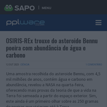
MENU
OSIRIS-REx trouxe do asteroide Bennu
poeira com abundância de água e
carbono
12 OUT 2023
·
CIÊNCIA
1 COMENTÁRIO
Uma amostra recolhida do asteroide Bennu, com 4,5
mil milhões de anos, contém água e carbono em
abundância, revelou a NASA na quarta-feira,
oferecendo mais provas da teoria de que a vida na
Terra foi semeada a partir do espaço exterior. Sim,
este ainda é um primeiro olhar sobre as 250 gramas
de poeiras que viajaram até à Terra.