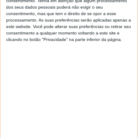
consentimento.
Tenha em atenção que algum processamento
dos seus dados pessoais poderá não exigir o seu
consentimento, mas que tem o direito de se opor a esse
processamento. As suas preferências serão aplicadas apenas a
este website. Você pode alterar suas preferências ou retirar seu
consentimento a qualquer momento voltando a este site e
clicando no botão "Privacidade" na parte inferior da página.
A maior amostra de asteroide
A OSIRIS-REx não foi a primeira sonda a encontrar-se
com um asteroide e a trazer amostras para estudo -
o Japão conseguiu o feito duas vezes, devolvendo
poeira celestial em 2010 e 2020.
Mas
a quantidade recolhida - cerca de 250 gramas -
supera a das missões japonesas, com a
Hayabusa2
a
conseguir apenas 5,4 gramas.
Batizado com o nome de uma antiga divindade
egípcia, Bennu é um "artefacto primordial preservado
no vácuo do espaço", segundo a NASA, o que o torna