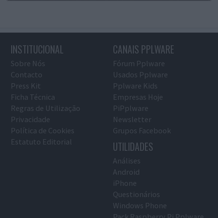
INSTITUCIONAL
CANAIS PPLWARE
Sobre Nós
Fórum Pplware
Contacto
Usados Pplware
Press Kit
Pplware Kids
Ficha Técnica
Empresas Hoje
Regras de Utilização
PiPplware
Privacidade
Newsletter
Política de Cookies
Grupos Facebook
Estatuto Editorial
UTILIDADES
Análises
Android
iPhone
Questionários
Windows Phone
Pack Raspberry Pi Pplware