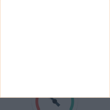
Sim
Não
Ver Resultados
Arquivo de Questões
PUB
VELOCÍMETRO PPLWARE