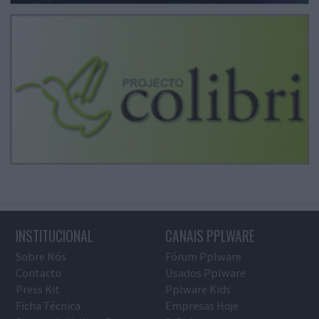
INSTITUCIONAL
CANAIS PPLWARE
Sobre Nós
Fórum Pplware
Contacto
Usados Pplware
Press Kit
Pplware Kids
Ficha Técnica
Empresas Hoje