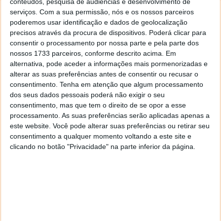
conteúdos, pesquisa de audiências e desenvolvimento de
serviços.
Com a sua permissão, nós e os nossos parceiros
poderemos usar identificação e dados de geolocalização
precisos através da procura de dispositivos. Poderá clicar para
consentir o processamento por nossa parte e pela parte dos
nossos 1733 parceiros, conforme descrito acima. Em
alternativa, pode aceder a informações mais pormenorizadas e
alterar as suas preferências antes de consentir ou recusar o
consentimento.
Tenha em atenção que algum processamento
O buraco no
Canadarm2
foi detetado durante as
dos seus dados pessoais poderá não exigir o seu
inspeções de rotina do dispositivo realizadas no dia
consentimento, mas que tem o direito de se opor a esse
12 de maio. Especialistas da CSA e da NASA
processamento. As suas preferências serão aplicadas apenas a
analisaram imagens detalhadas para determinar a
este website. Você pode alterar suas preferências ou retirar seu
extensão dos danos. Segundo eles, o buraco, com um
consentimento a qualquer momento voltando a este site e
clicando no botão "Privacidade" na parte inferior da página.
diâmetro estimado de um 6 mm, está localizado num
dos segmentos da lança do braço.
Apesar do impacto, os resultados da análise
indicam que o desempenho do braço
permanece inalterado. O dano é limitado a
uma pequena seção da lança do braço e