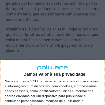
gerados por humanos. São satélites extintos, partes
de foguetes e até pedaços de naves espaciais, assim
como material que se desintegra com o passar dos
anos dos satélites.
Atualmente, é possível vigiar 34 mil objetos maiores
que 10 centímetros a flutuar na órbita, mas qualquer
coisa menor é basicamente invisível para os
equipamentos que "olham" o Espaço em volta do
planeta.
Estamos a lidar com detritos espaciais que medem
alguns milímetros de diâmetro. Contudo, por
menores que sejam, podem acarretar danos devido
Damos valor à sua privacidade
às intensas velocidades envolvidas — que chegam a
10 km por segundo.
Nós e os nossos 1733
parceiros
armazenamos e/ou acedemos
a informações num dispositivo, como cookies, e processamos
dados pessoais, como identificadores únicos e informações
padrão enviadas por um dispositivo para publicidade e
conteúdos personalizados, medição de publicidade e