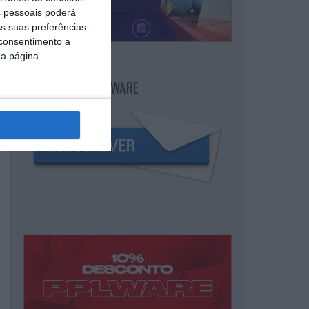
 pessoais poderá
s suas preferências
 consentimento a
da página.
NEWSLETTER PPLWARE