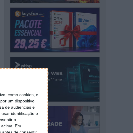
vo, como cookies, e
por um dispositivo
sa de audiências e
usar identificação e
nsentir o
o acima. Em
s antes de consentir