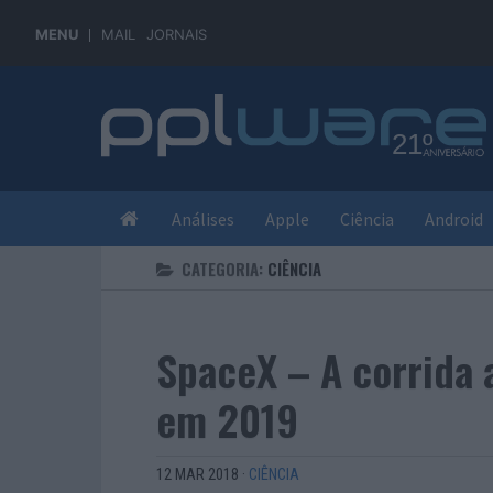
MENU
MAIL
JORNAIS
Análises
Apple
Ciência
Android
CATEGORIA:
CIÊNCIA
SpaceX – A corrida 
em 2019
12 MAR 2018
·
CIÊNCIA