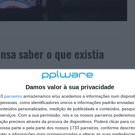
sa saber o que existia
158 COMENTÁRIOS
Damos valor à sua privacidade
sobre o Universo, ainda existem muitas perguntas sem
33
parceiros
armazenamos e/ou acedemos a informações num dispositi
m andar muito perto da verdade, mas que ainda não
essoais, como identificadores únicos e informações padrão enviadas 
conteúdos personalizados, medição de publicidade e conteúdos, pesqui
serviços.
Com a sua permissão, nós e os nossos parceiros poderemos 
ada, de onde é que surgiu tudo o que hoje vemos,
ção precisos através da procura de dispositivos. Poderá clicar para co
 Stephen Hawking respondeu a uma das perguntas que
ossa parte e pela parte dos nossos 1733 parceiros, conforme descrit
ntes do Big Bang?
eder a informações mais pormenorizadas e alterar as suas preferência