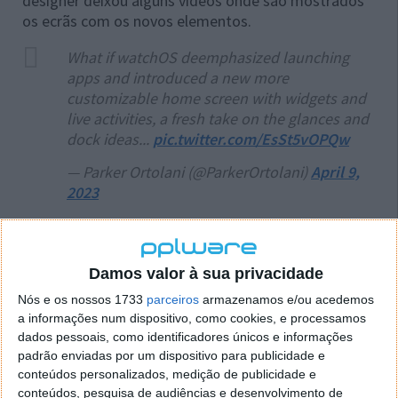
designer deixou alguns vídeos onde são mostrados
os ecrãs com os novos elementos.
What if watchOS deemphasized launching
apps and introduced a new more
customizable home screen with widgets and
live activities, a fresh take on the glances and
dock ideas...
pic.twitter.com/EsSt5vOPQw
— Parker Ortolani (@ParkerOrtolani)
April 9,
2023
As imagens desafiam a imaginação do que poderá
vir. Mostradores infinitos com as aplicações
disponibilizadas em harmonia com os widgets, um
Damos valor à sua privacidade
pouco à imagem do iOS.
Nós e os nossos 1733
parceiros
armazenamos e/ou acedemos
a informações num dispositivo, como cookies, e processamos
here's another example, but instead of a mix
dados pessoais, como identificadores únicos e informações
it's all widgets and live activities - effectively
padrão enviadas por um dispositivo para publicidade e
transforming the home screen into glances
conteúdos personalizados, medição de publicidade e
https://t.co/okJnLVhFTI
conteúdos, pesquisa de audiências e desenvolvimento de