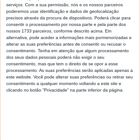
pic.twitter.com/9rnWABjwaa
serviços.
Com a sua permissão, nós e os nossos parceiros
poderemos usar identificação e dados de geolocalização
— Parker Ortolani (@ParkerOrtolani)
April 9,
precisos através da procura de dispositivos. Poderá clicar para
2023
consentir o processamento por nossa parte e pela parte dos
nossos 1733 parceiros, conforme descrito acima. Em
Com centenas de milhares de visualizações e muitos
alternativa, pode aceder a informações mais pormenorizadas e
comentários positivos, Parker referiu que ficou
alterar as suas preferências antes de consentir ou recusar o
"chocado" com a resposta ao conceito e sente que
consentimento.
Tenha em atenção que algum processamento
"mostra como as pessoas estão famintas por uma
dos seus dados pessoais poderá não exigir o seu
consentimento, mas que tem o direito de se opor a esse
grande atualização do relógio!".
processamento. As suas preferências serão aplicadas apenas a
Floored by the reception to my watchOS
este website. Você pode alterar suas preferências ou retirar seu
consentimento a qualquer momento voltando a este site e
home screen revamp concept.
Guess that
clicando no botão "Privacidade" na parte inferior da página.
just shows how hungry folks are for a big
watch update!
pic.twitter.com/pk6qzPnCZs
— Parker Ortolani (@ParkerOrtolani)
April 10,
2023
E de facto tem razão. A Apple está há muitos anos