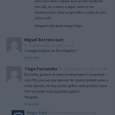
pelos anos eheh e reparei que nao tem bluetooth
nem wifi, so a versao a seguir, assim ja me
desenrasco fixe. Devo so que definir a saida do som
na box neh?
Obrigado pela ajuda amigo Hugo
Miguel Bettencourt
25 de Novembro de 2020 às 21:33
Consegue projetar em 80 polegadas??
Responder
Tiago Fernandes
16 de Fevereiro de 2021 às 18:46
Boa tarde, gostaria de saber se este projetor é compatível
com PS5, uma vez que reproduz 4K. Queria também saber a
vossa opinião, irei tirar partido gráfico deste projetor numa
PS5? Irá perder muita qualidade gráfica?
Obrigado.
Responder
Hugo Cura
17 de Fevereiro de 2021 às 11:48