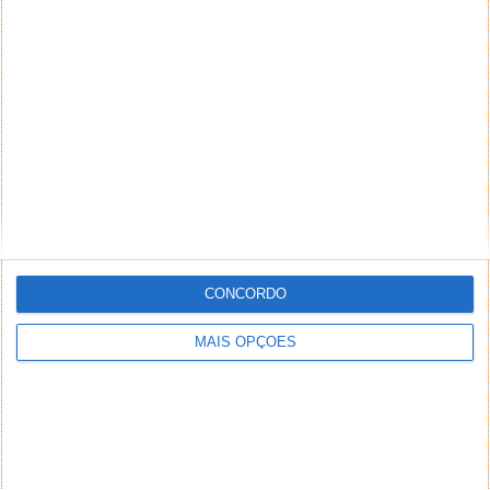
Sem luz ambiente
Este projetor consegue apresentar boa imagem (que
ficará ainda melhor após uma afinação cuidada),
tendo uma intensidade de brilho razoável.
CONCORDO
MAIS OPÇÕES