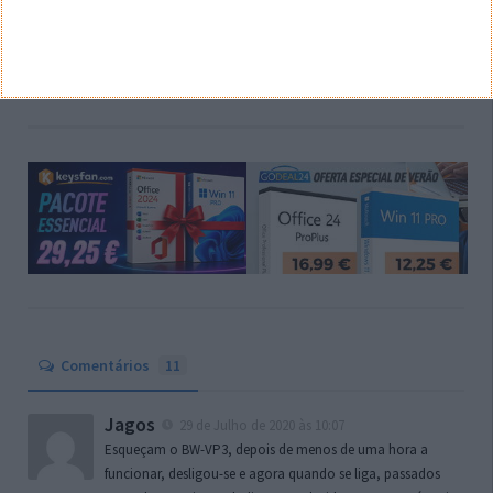
Estão as câmaras dos smartphones ao nível das
máquinas fotográficas?
Comentários
11
Jagos
29 de Julho de 2020 às 10:07
Esqueçam o BW-VP3, depois de menos de uma hora a
funcionar, desligou-se e agora quando se liga, passados