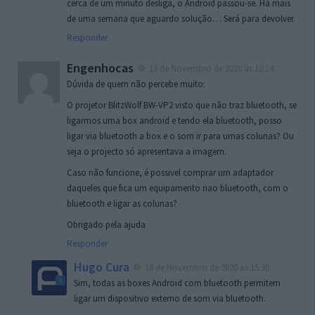
cerca de um minuto desliga, o Android passou-se. Há mais
de uma semana que aguardo solução… Será para devolver.
Responder
Engenhocas
18 de Novembro de 2020 às 12:14
Dúvida de quem não percebe muito:
O projetor BlitzWolf BW-VP2 visto que não traz bluetooth, se
ligarmos uma box android e tendo ela bluetooth, posso
ligar via bluetooth a box e o som ir para umas colunas? Ou
seja o projecto só apresentava a imagem.
Caso não funcione, é possivel comprar um adaptador
daqueles que fica um equipamento nao bluetooth, com o
bluetooth e ligar as colunas?
Obrigado pela ajuda
Responder
Hugo Cura
18 de Novembro de 2020 às 15:30
Sim, todas as boxes Android com bluetooth permitem
ligar um dispositivo externo de som via bluetooth.