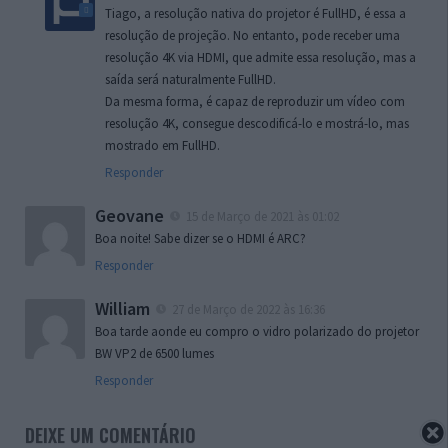
Tiago, a resolução nativa do projetor é FullHD, é essa a
resolução de projeção. No entanto, pode receber uma
resolução 4K via HDMI, que admite essa resolução, mas a
saída será naturalmente FullHD.
Da mesma forma, é capaz de reproduzir um vídeo com
resolução 4K, consegue descodificá-lo e mostrá-lo, mas
mostrado em FullHD.
Responder
Geovane
15 de Março de 2021 às 01:02
Boa noite! Sabe dizer se o HDMI é ARC?
Responder
William
27 de Março de 2022 às 16:36
Boa tarde aonde eu compro o vidro polarizado do projetor
BW VP2 de 6500 lumes
Responder
DEIXE UM COMENTÁRIO