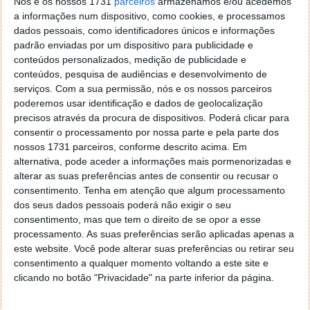
Nós e os nossos 1731
parceiros
armazenamos e/ou acedemos
a informações num dispositivo, como cookies, e processamos
dados pessoais, como identificadores únicos e informações
padrão enviadas por um dispositivo para publicidade e
conteúdos personalizados, medição de publicidade e
conteúdos, pesquisa de audiências e desenvolvimento de
serviços.
Com a sua permissão, nós e os nossos parceiros
poderemos usar identificação e dados de geolocalização
precisos através da procura de dispositivos. Poderá clicar para
consentir o processamento por nossa parte e pela parte dos
nossos 1731 parceiros, conforme descrito acima. Em
alternativa, pode aceder a informações mais pormenorizadas e
A imagem projetada tem uma intensidade de brilho
alterar as suas preferências antes de consentir ou recusar o
de 6500 Lúmenes (380 ANSI lúmenes), com fonte de
consentimento.
Tenha em atenção que algum processamento
iluminação LED de alto brilho conseguindo um
dos seus dados pessoais poderá não exigir o seu
contraste nativo de 2000:1, valores estes muito
consentimento, mas que tem o direito de se opor a esse
interessantes para a gama. A resolução nativa é
processamento. As suas preferências serão aplicadas apenas a
este website. Você pode alterar suas preferências ou retirar seu
FullHD, de 1920x1080 píxeis, sendo o conjunto capaz
consentimento a qualquer momento voltando a este site e
de bons resultados num tamanho de projeção de 300
clicando no botão "Privacidade" na parte inferior da página.
polegadas a uma distância de 4 metros, ou 100" a 1,9
metros.