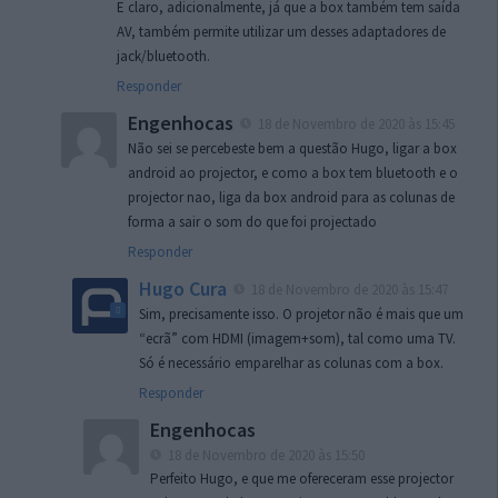
E claro, adicionalmente, já que a box também tem saída
AV, também permite utilizar um desses adaptadores de
jack/bluetooth.
Responder
Engenhocas
18 de Novembro de 2020 às 15:45
Não sei se percebeste bem a questão Hugo, ligar a box
android ao projector, e como a box tem bluetooth e o
projector nao, liga da box android para as colunas de
forma a sair o som do que foi projectado
Responder
Hugo Cura
18 de Novembro de 2020 às 15:47
Sim, precisamente isso. O projetor não é mais que um
“ecrã” com HDMI (imagem+som), tal como uma TV.
Só é necessário emparelhar as colunas com a box.
Responder
Engenhocas
18 de Novembro de 2020 às 15:50
Perfeito Hugo, e que me ofereceram esse projector