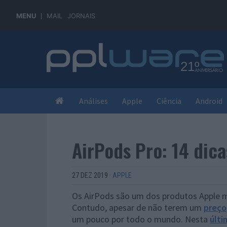
MENU
MAIL
JORNAIS
Análises
Apple
Ciência
Android
AirPods Pro: 14 dica
27 DEZ 2019
·
APPLE
Os AirPods são um dos produtos Apple ma
Contudo, apesar de não terem um
preço
um pouco por todo o mundo. Nesta
últi