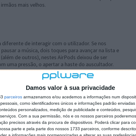
 irmãos mais velhos.
o
iferente de interagir com o utilizador. Se nos
 pausar a música, dois toques para avançar na lista e
 (além de outros), nestes AirPods deixou de ser
om uma pressão, o apertar a haste do auscultador.
Damos valor à sua privacidade
33
parceiros
armazenamos e/ou acedemos a informações num dispositi
essoais, como identificadores únicos e informações padrão enviadas 
conteúdos personalizados, medição de publicidade e conteúdos, pesqui
serviços.
Com a sua permissão, nós e os nossos parceiros poderemos 
ção precisos através da procura de dispositivos. Poderá clicar para co
ossa parte e pela parte dos nossos 1733 parceiros, conforme descrit
eder a informações mais pormenorizadas e alterar as suas preferência