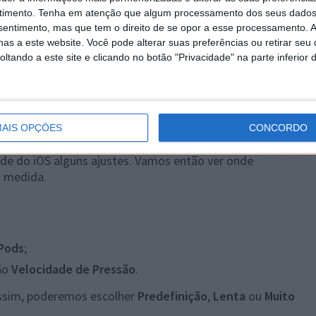
timento.
Tenha em atenção que algum processamento dos seus dados
nsentimento, mas que tem o direito de se opor a esse processamento. A
as a este website. Você pode alterar suas preferências ou retirar seu
tando a este site e clicando no botão "Privacidade" na parte inferior 
AIS OPÇÕES
CONCORDO
dade do iOS alguns ajustes. Vamos então ver onde
a medida.
rPods
;
ão
Velocidade de Pressão
.
Assim, poderemos escolher
Predefinição
,
Lenta
ou
Muito