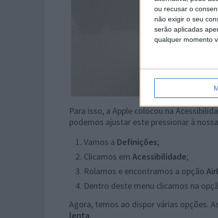
ou recusar o consen
não exigir o seu co
serão aplicadas apen
qualquer momento vol
M
Para isso, a Apple colocou na Acessibili
podemos ajustar este pressionar à noss
Vamos a
Definições
;
Clicamos em
Acessibilidade
;
Rolamos e encontramos a opção
Ai
Dentro deste menu clicamos na opç
Agora, temos ao dispor várias opções. 
lenta
.