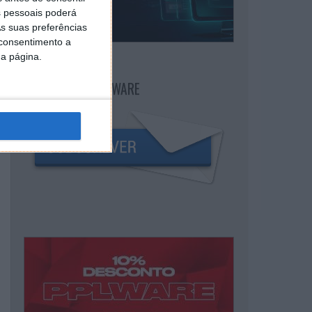
 pessoais poderá
s suas preferências
 consentimento a
da página.
NEWSLETTER PPLWARE