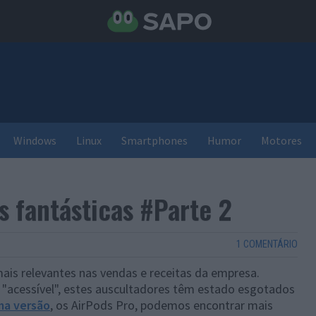
Windows
Linux
Smartphones
Humor
Motores
s fantásticas #Parte 2
1 COMENTÁRIO
is relevantes nas vendas e receitas da empresa.
"acessível", estes auscultadores têm estado esgotados
ma versão
, os AirPods Pro, podemos encontrar mais