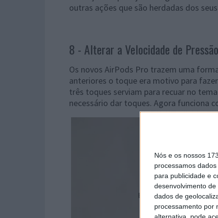
outras ações que são herdadas dos seus
8 - Alterar a Velocidade de Pressã
Os novos AirPods Pro trazem uma forma d
anteriores o toque era motivo para fazer
três toques serviam para recuar no tema
necessário dar toques. Agora funciona c
Nós e os nossos 17
processamos dados p
para publicidade e 
desenvolvimento de 
dados de geolocaliza
processamento por n
alternativa, pode ac