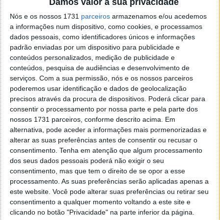
Damos valor à sua privacidade
A Tesla é um nome recorrente neste género de
Nós e os nossos 1731
parceiros
armazenamos e/ou acedemos
notícias e as mais recentes informações indicam que
a informações num dispositivo, como cookies, e processamos
a empresa de Elon Musk fez agora um recall a
dados pessoais, como identificadores únicos e informações
321.000 carros nos Estados Unidos por causa de um
padrão enviadas por um dispositivo para publicidade e
problema na luz traseira.
conteúdos personalizados, medição de publicidade e
conteúdos, pesquisa de audiências e desenvolvimento de
serviços.
Com a sua permissão, nós e os nossos parceiros
poderemos usar identificação e dados de geolocalização
precisos através da procura de dispositivos. Poderá clicar para
consentir o processamento por nossa parte e pela parte dos
nossos 1731 parceiros, conforme descrito acima. Em
alternativa, pode aceder a informações mais pormenorizadas e
alterar as suas preferências antes de consentir ou recusar o
consentimento.
Tenha em atenção que algum processamento
dos seus dados pessoais poderá não exigir o seu
consentimento, mas que tem o direito de se opor a esse
processamento. As suas preferências serão aplicadas apenas a
este website. Você pode alterar suas preferências ou retirar seu
consentimento a qualquer momento voltando a este site e
clicando no botão "Privacidade" na parte inferior da página.