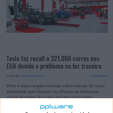
Tesla faz recall a 321.000 carros nos
EUA devido a problema na luz traseira
21 NOV 2022
·
MOTORES/ENERGIA
3 COMENTÁRIOS
Volta e meia surgem notícias sobre marcas do ramo
automóvel que chamam às oficinas ou destacam
alguns modelos dos seus veículos para serem
submetidos a alguma atualização ou intervenção
devido a problemas vários.