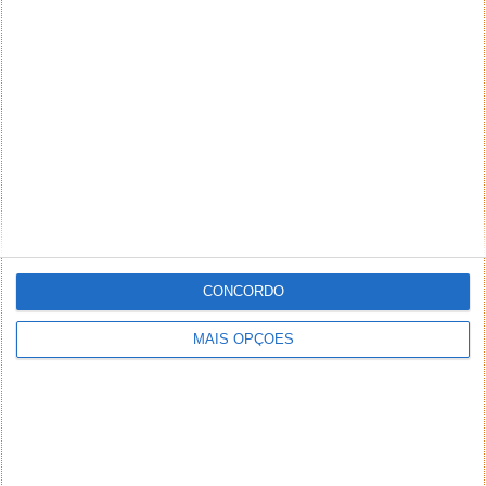
25 NOV 2012
·
APPLE
23 COMENTÁRIOS
CONCORDO
MAIS OPÇÕES
A Wingzstudio é uma jovem gamehouse de Coimbra
que se dedica às plataformas iOS e Mac. Depois de
terem lançado...