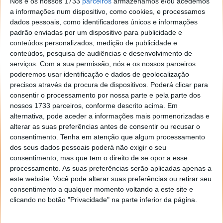
Nós e os nossos 1733
parceiros
armazenamos e/ou acedemos
A tecnologia é fantástica, naquele momento, para os
a informações num dispositivo, como cookies, e processamos
que estavam ali… parecia magia!
dados pessoais, como identificadores únicos e informações
padrão enviadas por um dispositivo para publicidade e
conteúdos personalizados, medição de publicidade e
conteúdos, pesquisa de audiências e desenvolvimento de
serviços.
Com a sua permissão, nós e os nossos parceiros
poderemos usar identificação e dados de geolocalização
precisos através da procura de dispositivos. Poderá clicar para
consentir o processamento por nossa parte e pela parte dos
nossos 1733 parceiros, conforme descrito acima. Em
alternativa, pode aceder a informações mais pormenorizadas e
alterar as suas preferências antes de consentir ou recusar o
consentimento.
Tenha em atenção que algum processamento
dos seus dados pessoais poderá não exigir o seu
consentimento, mas que tem o direito de se opor a esse
processamento. As suas preferências serão aplicadas apenas a
este website. Você pode alterar suas preferências ou retirar seu
consentimento a qualquer momento voltando a este site e
clicando no botão "Privacidade" na parte inferior da página.