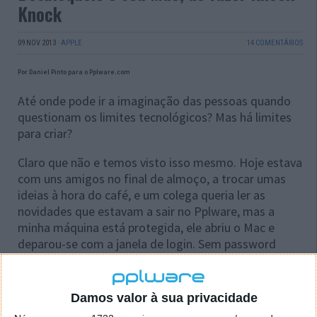
Knock
09 NOV 2013
·
APPLE
14 COMENTÁRIOS
Por Daniel Pinto para o Pplware.com
Até onde pode ir a imaginação das pessoas quando
questionam os limites tecnológicos? Mas há limites
para criar?
Claro que não e temos visto isso mesmo. Hoje estava
com uns amigos no final de almoço, a trocar umas
ideias à hora do café, e um colega queria ler as
novidades que estavam a sair no Pplware, mas a
minha máquina está protegida, ele abriu o Mac e
deparou-se com a janela de login. Sem password
nada feito, mas bastou dar duas palmadas no
iPhone, tipo knock knock e o Mac desbloqueou-se
“sozinho”!
Damos valor à sua privacidade