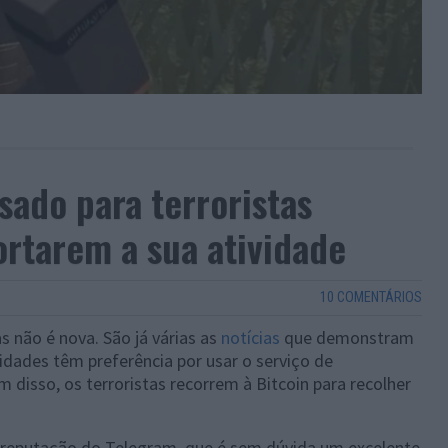
sado para terroristas
rtarem a sua atividade
10 COMENTÁRIOS
as não é nova. São já várias as
notícias
que demonstram
idades têm preferência por usar o serviço de
disso, os terroristas recorrem à Bitcoin para recolher
a reputação do Telegram, que é sem dúvida um excelente