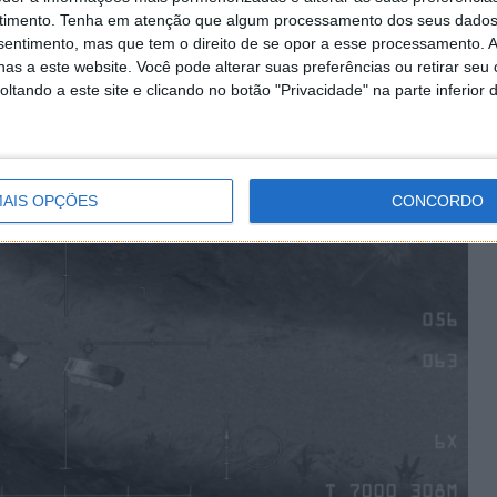
 os Estados Unidos de estarem a cooperar com o Estado
timento.
Tenha em atenção que algum processamento dos seus dados
arentemente, uma destas imagens pode ser encontrada
nsentimento, mas que tem o direito de se opor a esse processamento. A
30 Gunship Simulator.
as a este website. Você pode alterar suas preferências ou retirar seu
tando a este site e clicando no botão "Privacidade" na parte inferior 
AIS OPÇÕES
CONCORDO