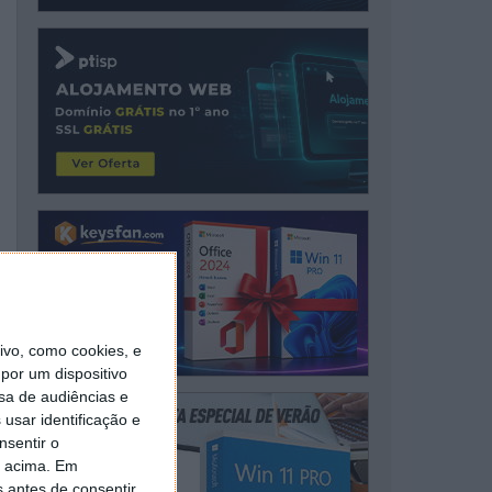
vo, como cookies, e
por um dispositivo
sa de audiências e
usar identificação e
nsentir o
o acima. Em
s antes de consentir