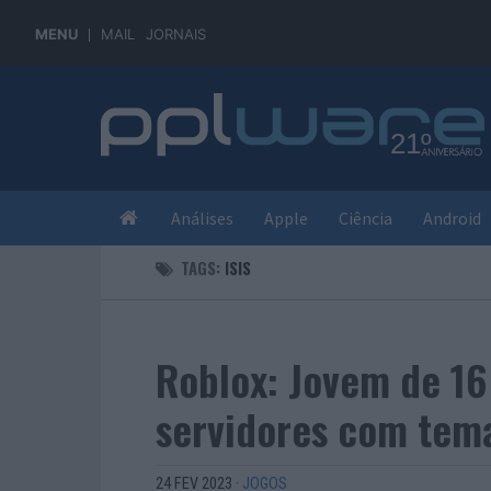
MENU
MAIL
JORNAIS
Análises
Apple
Ciência
Android
TAGS:
ISIS
Roblox: Jovem de 16
servidores com tema
24 FEV 2023
·
JOGOS