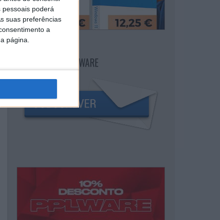
 pessoais poderá
s suas preferências
 consentimento a
da página.
NEWSLETTER PPLWARE