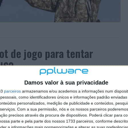
ot de jogo para tentar
IS?
40 COMENTÁRIOS
Damos valor à sua privacidade
ússia é bastante tensa e faz com que o resto do mundo
33
parceiros
armazenamos e/ou acedemos a informações num dispositi
essoais, como identificadores únicos e informações padrão enviadas 
mos uma verdadeira “Guerra Fria” entre as grandes
conteúdos personalizados, medição de publicidade e conteúdos, pesqui
ada vez mais, as redes sociais como forma de
serviços.
Com a sua permissão, nós e os nossos parceiros poderemos 
ção precisos através da procura de dispositivos. Poderá clicar para co
ossa parte e pela parte dos nossos 1733 parceiros, conforme descrit
Numa conta do Twitter associada ao governo russo foram
eder a informações mais pormenorizadas e alterar as suas preferência