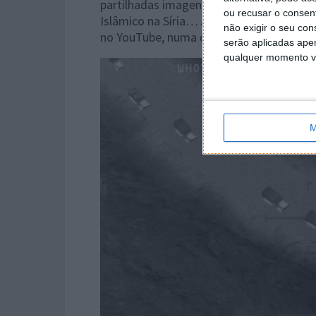
partilhadas imagens que tentam acusar
ou recusar o consen
Islâmico na Síria… A questão é que, ap
não exigir o seu co
no YouTube, numa demonstração do AC-1
serão aplicadas apen
qualquer momento vol
M