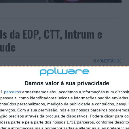
ls da EDP, CTT, Intrum e
aude
10 COMENTÁRIOS
Millennium para pagar uma conta? Atenção, pois são uma
izadores.
Damos valor à sua privacidade
es analise cuidadosamente o conteúdo, mesmo que a
31
parceiros
armazenamos e/ou acedemos a informações num dispositi
nio oficial. Se verificar que se trata de uma fraude,
essoais, como identificadores únicos e informações padrão enviadas 
conteúdos personalizados, medição de publicidade e conteúdos, pesqui
serviços.
Com a sua permissão, nós e os nossos parceiros poderemos 
ção precisos através da procura de dispositivos. Poderá clicar para co
ossa parte e pela parte dos nossos 1731 parceiros, conforme descrit
eder a informações mais pormenorizadas e alterar as suas preferência