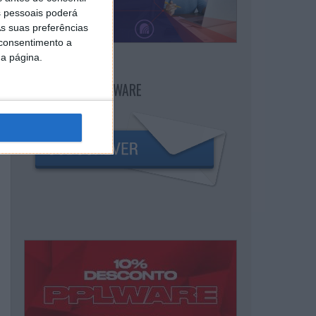
 pessoais poderá
s suas preferências
 consentimento a
da página.
NEWSLETTER PPLWARE