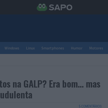
Windows
Linux
Smartphones
Humor
Motores
itos na GALP? Era bom… mas
udulenta
5 COMENTÁRIOS