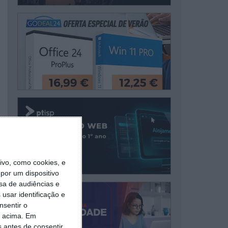
vo, como cookies, e
por um dispositivo
sa de audiências e
usar identificação e
nsentir o
o acima. Em
s antes de consentir