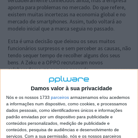
verdadeiramente conhecidos ainda, mas a empresa
aponta para problemas no mercado. Do que refere,
existem muitas incertezas na economia global e no
mercado de smartphones. Assim, tudo voltará ao
modelo inicial que a marca seguia no passado.
Esta é uma decisão que deixou os seus muitos
funcionários surpresos e sem perceber as causas, não
tendo sequer tempo de recolher alguns dos seus
bens. A Zeku e a OPPO recrutavam novos
colaboradores, na semana passada.
Damos valor à sua privacidade
Nós e os nossos 1733
parceiros
armazenamos e/ou acedemos
a informações num dispositivo, como cookies, e processamos
dados pessoais, como identificadores únicos e informações
padrão enviadas por um dispositivo para publicidade e
conteúdos personalizados, medição de publicidade e
conteúdos, pesquisa de audiências e desenvolvimento de
serviços.
Com a sua permissão, nós e os nossos parceiros