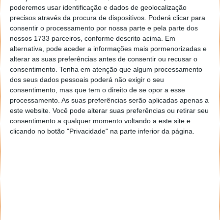
poderemos usar identificação e dados de geolocalização
precisos através da procura de dispositivos. Poderá clicar para
consentir o processamento por nossa parte e pela parte dos
Com esta mudança é inevitável que a OPPO vá
nossos 1733 parceiros, conforme descrito acima. Em
recorrer aos fabricantes tradicionais para equipar os
alternativa, pode aceder a informações mais pormenorizadas e
seus smartphones. A maioria dos seus equipamentos
alterar as suas preferências antes de consentir ou recusar o
ainda seguiam esta linha e apenas os modelos de
consentimento.
Tenha em atenção que algum processamento
topo tinham os MariSilicon presentes para serem
dos seus dados pessoais poderá não exigir o seu
ainda melhores.
consentimento, mas que tem o direito de se opor a esse
processamento. As suas preferências serão aplicadas apenas a
Ao contrário de outras marcas, a OPPO não resistiu a
este website. Você pode alterar suas preferências ou retirar seu
manter a sua linha de processadores. Em 2 anos
consentimento a qualquer momento voltando a este site e
conseguiu mostrar a sua capacidade, mas agora é
clicando no botão "Privacidade" na parte inferior da página.
inevitável o seu fim, deixando a marca a procurar
alternativas para os seus processadores para certas
áreas.
Este artigo tem mais de um ano