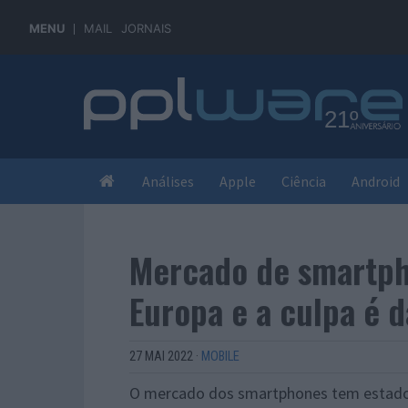
MENU
MAIL
JORNAIS
Análises
Apple
Ciência
Android
Mercado de smartph
Europa e a culpa é 
27 MAI 2022
·
MOBILE
O mercado dos smartphones tem estado s