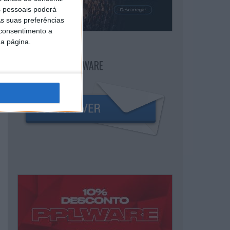
 pessoais poderá
s suas preferências
 consentimento a
da página.
NEWSLETTER PPLWARE