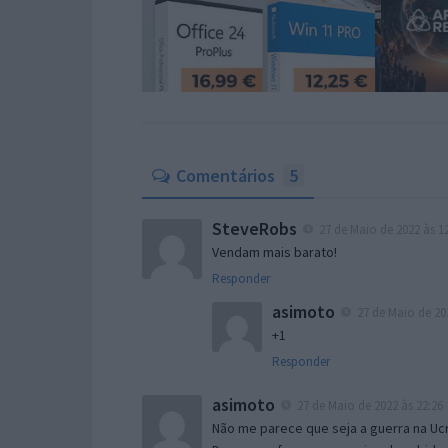
Comentários
5
SteveRobs
27 de Maio de 2022 às 1
Vendam mais barato!
Responder
asimoto
27 de Maio de 202
+1
Responder
asimoto
27 de Maio de 2022 às 22:26
Não me parece que seja a guerra na Ucr