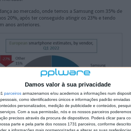
mudança ao mercado, onde temos a Samsung com 35% de
nos 20%, após ter conseguido atingir os 23% e tendo
em anos anteriores.
Damos valor à sua privacidade
31
parceiros
armazenamos e/ou acedemos a informações num dispositi
essoais, como identificadores únicos e informações padrão enviadas 
conteúdos personalizados, medição de publicidade e conteúdos, pesqui
serviços.
Com a sua permissão, nós e os nossos parceiros poderemos 
ção precisos através da procura de dispositivos. Poderá clicar para co
ossa parte e pela parte dos nossos 1731 parceiros, conforme descrit
eder a informações mais pormenorizadas e alterar as suas preferência