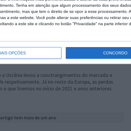
timento.
Tenha em atenção que algum processamento dos seus dados
nsentimento, mas que tem o direito de se opor a esse processamento. A
as a este website. Você pode alterar suas preferências ou retirar seu
tando a este site e clicando no botão "Privacidade" na parte inferior 
 mercado
imento, a realme, que dispara para uns 177% de
 mercado. A fechar a tabela dos 5 primeiros temos a
AIS OPÇÕES
CONCORDO
cado, mas aqui a ficar-se pelos 12% e garantindo 4%
 e a Ucrânia levou a constrangimentos do mercado e
1% respetivamente. Já no resto da Europa, as perdas
 o que tivemos no início de 2021 e anos anteriores.
 artigo tem mais de um ano