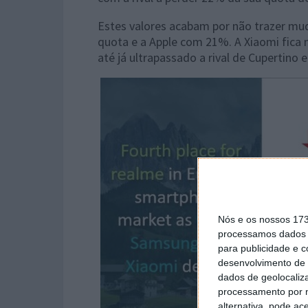
Estes valores acabam por não trazer 
quota e a Apple com 21%. A Xiaomi fica 
até já ultrapassado a rival de Cupertino 
Nós e os nossos 17
processamos dados p
para publicidade e 
desenvolvimento de 
dados de geolocaliza
processamento por n
alternativa, pode ac