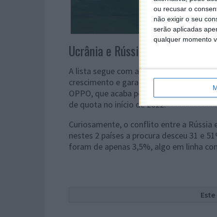
ou recusar o consen
não exigir o seu co
serão aplicadas apen
qualquer momento vol
Ucrânia e Rússia arrastam este
A lista segue com a recordista no cresc
crescimento e garante já 5% de quota de
M
OPPO, que acaba por perder também mer
de quota no início de 2022.
Curiosamente, o conflito entre a Rússia
nestes 2 países a procura desceu 31 e 5
foram de apenas 3,5%, algo em linha com
Este