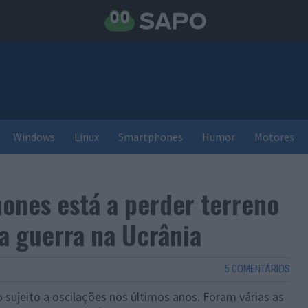
Windows
Linux
Smartphones
Humor
Motores
ones está a perder terreno
da guerra na Ucrânia
5 COMENTÁRIOS
ujeito a oscilações nos últimos anos. Foram várias as