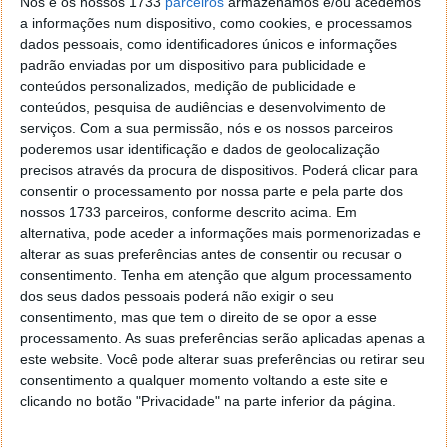
Nós e os nossos 1733
parceiros
armazenamos e/ou acedemos
a informações num dispositivo, como cookies, e processamos
Total Votos:
1.449
dados pessoais, como identificadores únicos e informações
padrão enviadas por um dispositivo para publicidade e
conteúdos personalizados, medição de publicidade e
conteúdos, pesquisa de audiências e desenvolvimento de
serviços.
Com a sua permissão, nós e os nossos parceiros
poderemos usar identificação e dados de geolocalização
precisos através da procura de dispositivos. Poderá clicar para
Nesta rubrica colocamos uma questão sobre temas
consentir o processamento por nossa parte e pela parte dos
nossos 1733 parceiros, conforme descrito acima. Em
pertinentes, atuais e úteis, para conhecer a opinião e
alternativa, pode aceder a informações mais pormenorizadas e
tendências dos nossos leitores no mundo da
alterar as suas preferências antes de consentir ou recusar o
tecnologia, sobretudo no nosso país.
consentimento.
Tenha em atenção que algum processamento
dos seus dados pessoais poderá não exigir o seu
Assim, caso queiram ver algum tema votado nas
consentimento, mas que tem o direito de se opor a esse
nossas questões semanais, basta deixarem um
processamento. As suas preferências serão aplicadas apenas a
comentário com o mesmo ou enviem para
este website. Você pode alterar suas preferências ou retirar seu
marisa.pinto@pplware.com.
consentimento a qualquer momento voltando a este site e
clicando no botão "Privacidade" na parte inferior da página.