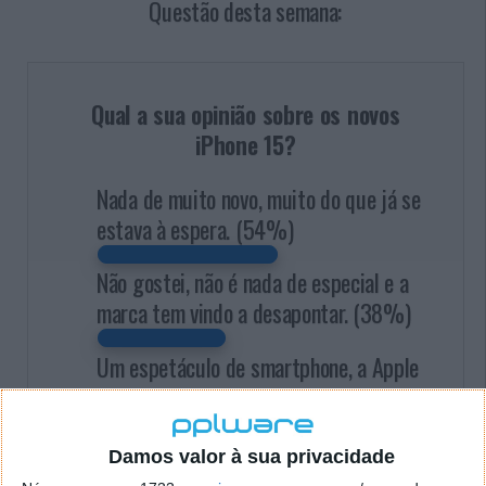
Questão desta semana:
Qual a sua opinião sobre os novos
iPhone 15?
Nada de muito novo, muito do que já se
estava à espera.
(54%)
Não gostei, não é nada de especial e a
marca tem vindo a desapontar.
(38%)
Um espetáculo de smartphone, a Apple
continua a surpreender com
fantásticos equipamentos inovadores.
(8%)
Damos valor à sua privacidade