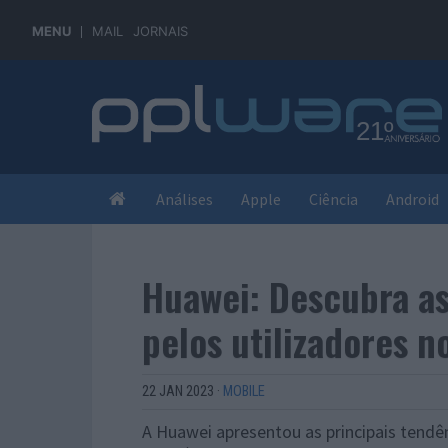
MENU
MAIL
JORNAIS
Análises
Apple
Ciência
Android
Huawei: Descubra as
pelos utilizadores 
22 JAN 2023
·
MOBILE
A Huawei apresentou as principais tendên