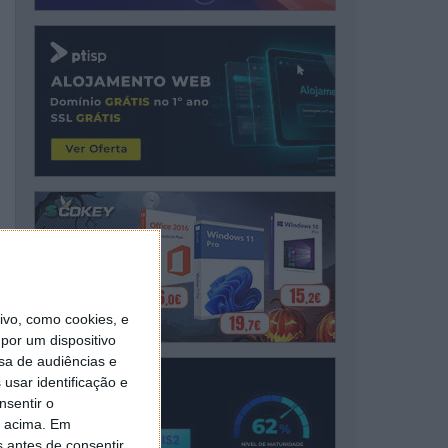
vo, como cookies, e
por um dispositivo
sa de audiências e
usar identificação e
nsentir o
o acima. Em
s antes de consentir