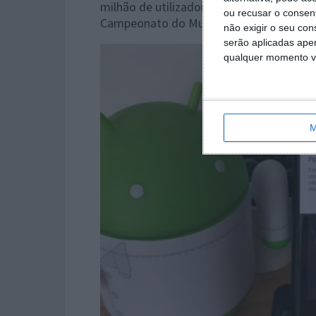
milhão de utilizadores utilizaram o Pet
ou recusar o consen
Campeonato do Mundo 2022.
não exigir o seu co
serão aplicadas apen
qualquer momento vol
M