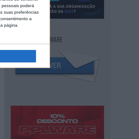
 pessoais poderá
s suas preferências
 consentimento a
da página.
NEWSLETTER PPLWARE