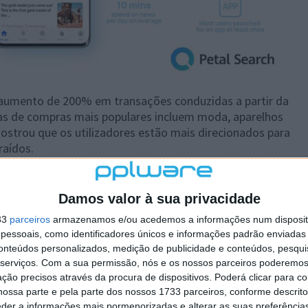
 aumento de 200% em transações conduzidas a partir da
ias de compras mais populares incluem moda, aparelhos
 mostrou que os utilizadores estão mais direcionados para
raídos.
022
Damos valor à sua privacidade
erada época do Campeonato do Mundo, que atordoou o
33
parceiros
armazenamos e/ou acedemos a informações num dispositi
perdas dramáticas. Para acompanharem as emocionantes
essoais, como identificadores únicos e informações padrão enviadas 
constantemente as últimas atualizações do torneio,
conteúdos personalizados, medição de publicidade e conteúdos, pesqui
bertura completa do Petal Search.
serviços.
Com a sua permissão, nós e os nossos parceiros poderemos 
ção precisos através da procura de dispositivos. Poderá clicar para co
ores, dados anteriores, notícias, vídeos, etc., a
ossa parte e pela parte dos nossos 1733 parceiros, conforme descrit
traente para os adeptos de futebol online – quase 1
eder a informações mais pormenorizadas e alterar as suas preferência