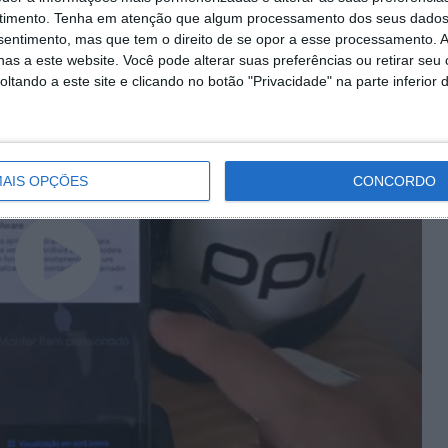
al Search para se manterem atualizados durante o
timento.
Tenha em atenção que algum processamento dos seus dados
nsentimento, mas que tem o direito de se opor a esse processamento. A
as a este website. Você pode alterar suas preferências ou retirar seu
tando a este site e clicando no botão "Privacidade" na parte inferior 
AIS OPÇÕES
CONCORDO