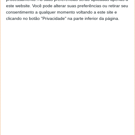
Este artigo tem mais de um ano
este website. Você pode alterar suas preferências ou retirar seu
consentimento a qualquer momento voltando a este site e
clicando no botão "Privacidade" na parte inferior da página.
Acompanhe o Pplware no Google Notícias
Proponha uma correção, faça uma sugestão
Autor:
Pedro Simões
Tags:
Android
controlo
dados
DuckDuckGo
privacidade
PRÓXIMO ARTIGO
Gráficas Radeon RX 6500 XT e RX 6400 podem ser os
novos modelos base da AMD