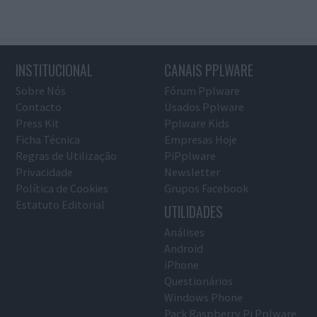
INSTITUCIONAL
CANAIS PPLWARE
Sobre Nós
Fórum Pplware
Contacto
Usados Pplware
Press Kit
Pplware Kids
Ficha Técnica
Empresas Hoje
Regras de Utilização
PiPplware
Privacidade
Newsletter
Política de Cookies
Grupos Facebook
Estatuto Editorial
UTILIDADES
Análises
Android
iPhone
Questionários
Windows Phone
Pack Raspberry Pi Pplware