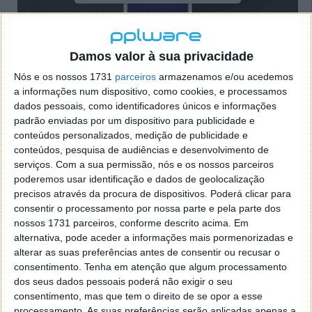
Damos valor à sua privacidade
Nós e os nossos 1731
parceiros
armazenamos e/ou acedemos
Dá aos utilizadores o controlo total dos locais onde
a informações num dispositivo, como cookies, e processamos
os dados podem ser entregue e também permite que
dados pessoais, como identificadores únicos e informações
as apps sejam filtradas. Assim mantém acessíveis e a
padrão enviadas por um dispositivo para publicidade e
funcionar todas as que dependem destes dados e
conteúdos personalizados, medição de publicidade e
desta informação.
conteúdos, pesquisa de audiências e desenvolvimento de
serviços.
Com a sua permissão, nós e os nossos parceiros
Não se sabe quando a DuckDuckGo vai lançar esta
poderemos usar identificação e dados de geolocalização
app, mas está terá um papel importante no futuro do
precisos através da procura de dispositivos. Poderá clicar para
Android. Este sistema está longe de dar aos
consentir o processamento por nossa parte e pela parte dos
utilizadores um controlo sobre os seus dados e assim
nossos 1731 parceiros, conforme descrito acima. Em
tudo fica mais transparente e, principalmente,
alternativa, pode aceder a informações mais pormenorizadas e
devolve a gestão da informação a quem é dona dela.
alterar as suas preferências antes de consentir ou recusar o
consentimento.
Tenha em atenção que algum processamento
dos seus dados pessoais poderá não exigir o seu
consentimento, mas que tem o direito de se opor a esse
processamento. As suas preferências serão aplicadas apenas a