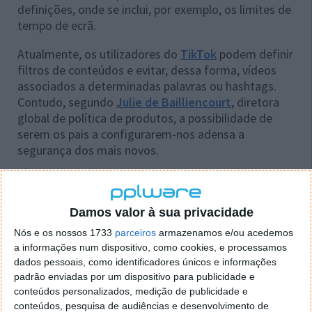
definições, onde se inclui, por exemplo, os limites de
tempo de ecrã.
Atualmente, os utilizadores do
TikTok
podem definir
filtros de conteúdos e evitar, dessa forma, vídeos
associados a determinadas palavras ou hashtags.
Contudo, segundo
Julie de Bailliencourt
, diretora
global de política de produtos, a possibilidade de
serem os pais a configurarem-nos adensa a
segurança dos mais novos.
Queríamos ter a certeza de que tínhamos o
equilíbrio certo entre pragmatismo e
transparência para permitir que as famílias
Damos valor à sua privacidade
escolhessem a melhor experiência para a sua
Nós e os nossos 1733
parceiros
armazenamos e/ou acedemos
própria família, porque cada família é
a informações num dispositivo, como cookies, e processamos
diferente.
dados pessoais, como identificadores únicos e informações
padrão enviadas por um dispositivo para publicidade e
Quisemos também garantir o respeito pelo
conteúdos personalizados, medição de publicidade e
direito dos jovens a participar. Por isso, por
conteúdos, pesquisa de audiências e desenvolvimento de