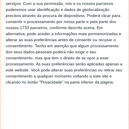
defeito, os adolescentes podem ver as
serviços.
Com a sua permissão, nós e os nossos parceiros
palavras-chave que os seus pais ou tutores
poderemos usar identificação e dados de geolocalização
adicionaram.
precisos através da procura de dispositivos. Poderá clicar para
consentir o processamento por nossa parte e pela parte dos
Explicou Julie de Bailliencourt.
nossos 1733 parceiros, conforme descrito acima. Em
alternativa, pode aceder a informações mais pormenorizadas e
alterar as suas preferências antes de consentir ou recusar o
consentimento.
Tenha em atenção que algum processamento
dos seus dados pessoais poderá não exigir o seu
consentimento, mas que tem o direito de se opor a esse
processamento. As suas preferências serão aplicadas apenas a
este website. Você pode alterar suas preferências ou retirar seu
consentimento a qualquer momento voltando a este site e
clicando no botão "Privacidade" na parte inferior da página.
Julie de Bailliencourt, diretora global de política de produtos
A diretora confia que a nova funcionalidade vai
"desencadear uma conversa" entre os mais novos e