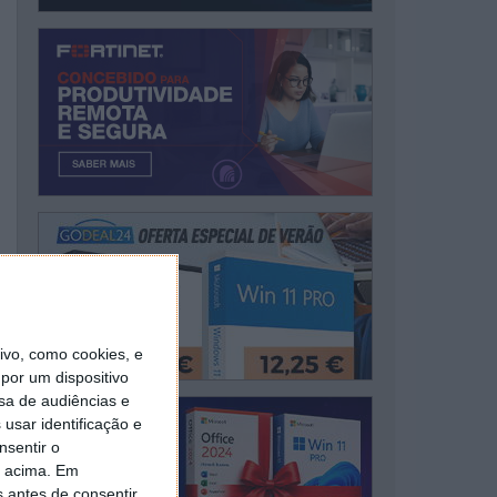
vo, como cookies, e
por um dispositivo
sa de audiências e
usar identificação e
nsentir o
o acima. Em
s antes de consentir