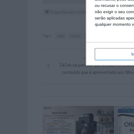
ou recusar o consen
Proponha uma correção, faça uma sugestão
não exigir o seu co
serão aplicadas apen
qualquer momento vol
Tags:
Apps
Carros
elétricos
serviços
Tesla
M
ARTIGO ANTERIOR
TikTok vai permitir que os pais controle
conteúdo que é apresentado aos filho