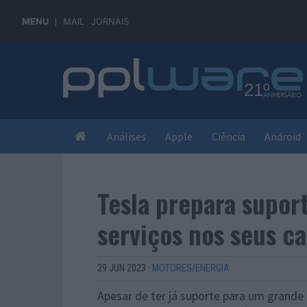
MENU
MAIL
JORNAIS
Análises
Apple
Ciência
Android
Tesla prepara suport
serviços nos seus ca
29 JUN 2023
·
MOTORES/ENERGIA
Apesar de ter já suporte para um grande 