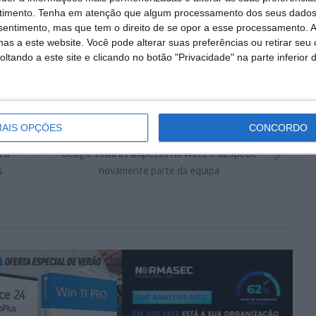
timento.
Tenha em atenção que algum processamento dos seus dados
Autor:
Pedro Simões
nsentimento, mas que tem o direito de se opor a esse processamento. A
as a este website. Você pode alterar suas preferências ou retirar seu
tando a este site e clicando no botão "Privacidade" na parte inferior 
AIS OPÇÕES
CONCORDO
PRÓXIMO ARTIGO
m o
Google volta às limpezas no Waze e despede
s
novamente parte da equipa