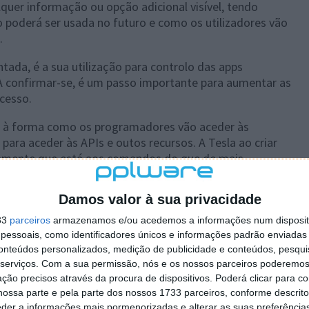
quer informação ou opção adicional visível, tendo
 poderá ser usada no futuro e como os utilizadores vão
.
tada, é a sua utilização para controlo das apps
. A confirmar-se, é um passo importante para aumentar as
acesso.
a à forma como os programadores vão aceder às
ara aceder às APIs e outos recursos. A Tesla ao criar
vamente que está aos comandos do que de mais
Damos valor à sua privacidade
33
parceiros
armazenamos e/ou acedemos a informações num dispositi
essoais, como identificadores únicos e informações padrão enviadas 
 artigo tem mais de um ano
conteúdos personalizados, medição de publicidade e conteúdos, pesqui
serviços.
Com a sua permissão, nós e os nossos parceiros poderemos 
ção precisos através da procura de dispositivos. Poderá clicar para co
plware no Google Notícias
ossa parte e pela parte dos nossos 1733 parceiros, conforme descrit
eder a informações mais pormenorizadas e alterar as suas preferência