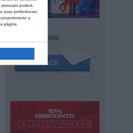
 pessoais poderá
s suas preferências
 consentimento a
da página.
NEWSLETTER PPLWARE