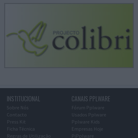
INSTITUCIONAL
CANAIS PPLWARE
Sobre Nós
Fórum Pplware
Contacto
Usados Pplware
Press Kit
Pplware Kids
Ficha Técnica
Empresas Hoje
Regras de Utilização
PiPplware