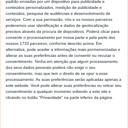
padrão enviadas por um dispositivo para publicidade e
— Lia Haberman (@liahaberman)
May 19, 2023
conteúdos personalizados, medição de publicidade e
conteúdos, pesquisa de audiências e desenvolvimento de
Curiosamente, foi através do Twitter que Lia
serviços.
Com a sua permissão, nós e os nossos parceiros
Haberman partilhou o
screenshot
com uma descrição
poderemos usar identificação e dados de geolocalização
da nova aplicação.
precisos através da procura de dispositivos. Poderá clicar para
consentir o processamento por nossa parte e pela parte dos
nossos 1733 parceiros, conforme descrito acima. Em
alternativa, pode aceder a informações mais pormenorizadas e
alterar as suas preferências antes de consentir ou recusar o
Este artigo tem mais de um ano
consentimento.
Tenha em atenção que algum processamento
dos seus dados pessoais poderá não exigir o seu
consentimento, mas que tem o direito de se opor a esse
Acompanhe o Pplware no Google Notícias
processamento. As suas preferências serão aplicadas apenas a
este website. Você pode alterar suas preferências ou retirar seu
consentimento a qualquer momento voltando a este site e
Proponha uma correção, faça uma sugestão
clicando no botão "Privacidade" na parte inferior da página.
Autor:
Ana Sofia Neto