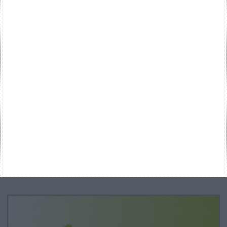
Teste a velocidade da sua Internet
CATEGORIAS
Categorias
ARQUIVO
Arquivo
CANAL DE YOUTUBE