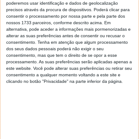
poderemos usar identificação e dados de geolocalização
precisos através da procura de dispositivos. Poderá clicar para
consentir o processamento por nossa parte e pela parte dos
nossos 1733 parceiros, conforme descrito acima. Em
alternativa, pode aceder a informações mais pormenorizadas e
alterar as suas preferências antes de consentir ou recusar o
Depois de tratar das edições, clique em Seguinte.
consentimento.
Tenha em atenção que algum processamento
dos seus dados pessoais poderá não exigir o seu
Quando chegar à página onde vai escrever a sua
consentimento, mas que tem o direito de se opor a esse
descrição, identificar pessoas, adicionar uma
processamento. As suas preferências serão aplicadas apenas a
localização ou uma música, entre outros, verá a
este website. Você pode alterar suas preferências ou retirar seu
consentimento a qualquer momento voltando a este site e
novidade: Público. Aí pode definir se quer partilhar a
clicando no botão "Privacidade" na parte inferior da página.
publicação com todos os seus seguidores ou apenas
com os seus Amigos Chegados.