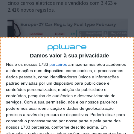
cinco carros elétricos mais vendidos com 3.463 e
2.416 novos registos.
Damos valor à sua privacidade
Nós e os nossos 1733
parceiros
armazenamos e/ou acedemos
As vendas de fevereiro de 2020 na Europa
a informações num dispositivo, como cookies, e processamos
dados pessoais, como identificadores únicos e informações
Os números de carros elétricos continuam a crescer
padrão enviadas por um dispositivo para publicidade e
conteúdos personalizados, medição de publicidade e
de forma elevada. Os seus registos saltaram das
conteúdos, pesquisa de audiências e desenvolvimento de
75.400 unidades em fevereiro de 2019 para as
serviços.
Com a sua permissão, nós e os nossos parceiros
135.500 unidades no mês passado. O aumento de
poderemos usar identificação e dados de geolocalização
mais de 80% ocorreu às custas dos carros a diesel e
precisos através da procura de dispositivos. Poderá clicar para
gasolina.
consentir o processamento por nossa parte e pela parte dos
nossos 1733 parceiros, conforme descrito acima. Em
Até agora, os veículos elétricos foram a maior
alternativa, pode aceder a informações mais pormenorizadas e