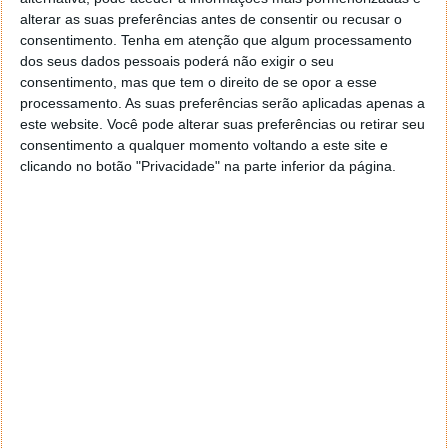
salvação para os fabricantes que operam na Europa.
alterar as suas preferências antes de consentir ou recusar o
Esta é uma boa notícia, pois os planos de
consentimento.
Tenha em atenção que algum processamento
eletrificação do setor finalmente receberam uma
dos seus dados pessoais poderá não exigir o seu
resposta positiva dos consumidores.
consentimento, mas que tem o direito de se opor a esse
processamento. As suas preferências serão aplicadas apenas a
este website. Você pode alterar suas preferências ou retirar seu
consentimento a qualquer momento voltando a este site e
clicando no botão "Privacidade" na parte inferior da página.
As vendas por cada um dos países
Embora a JATO englobe todos os tipos de veículos
eletrificados não nos permite determinar números