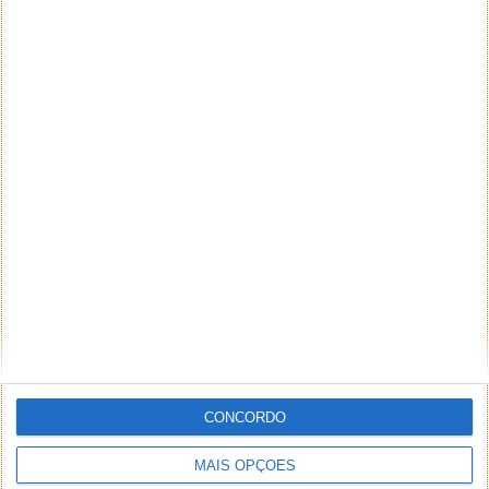
preconceituosos ou de alguma forma prejudiciais a
terceiros. Textos de caráter promocional ou
inseridos no sistema sem a devida identificação do
seu autor (nome completo e endereço válido de
email) também poderão ser excluídos.
PUB
CONCORDO
MAIS OPÇÕES