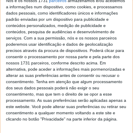
Nós e os nossos 1731
parceiros
armazenamos e/ou acedemos
a informações num dispositivo, como cookies, e processamos
dados pessoais, como identificadores únicos e informações
Para 2023, segundo a
UVE
, é expectável um aumento
padrão enviadas por um dispositivo para publicidade e
significativo das vendas de veículos elétricos, com
conteúdos personalizados, medição de publicidade e
maior incidência nos Veículos 100% Elétricos
conteúdos, pesquisa de audiências e desenvolvimento de
impulsionados pela necessidade de mitigar os
serviços.
Com a sua permissão, nós e os nossos parceiros
poderemos usar identificação e dados de geolocalização
impactos negativos das alterações climáticas, pelo
precisos através da procura de dispositivos. Poderá clicar para
combate à poluição ambiental e à poluição sonora
consentir o processamento por nossa parte e pela parte dos
nas grandes áreas metropolitanas, pela continuidade
nossos 1731 parceiros, conforme descrito acima. Em
dos incentivos à sua aquisição e dos benefícios
alternativa, pode aceder a informações mais pormenorizadas e
fiscais, assim como pela discriminação positiva em
alterar as suas preferências antes de consentir ou recusar o
portagens.
consentimento.
Tenha em atenção que algum processamento
dos seus dados pessoais poderá não exigir o seu
consentimento, mas que tem o direito de se opor a esse
processamento. As suas preferências serão aplicadas apenas a
este website. Você pode alterar suas preferências ou retirar seu
Este artigo tem mais de um ano
consentimento a qualquer momento voltando a este site e
clicando no botão "Privacidade" na parte inferior da página.
Acompanhe o Pplware no Google Notícias