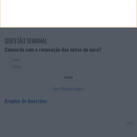
QUESTÃO SEMANAL
Concorda com a renovação das notas de euro?
Sim
Não
Ver Resultados
Arquivo de Questões
PUB