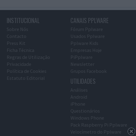
INSTITUCIONAL
CANAIS PPLWARE
Sobre Nós
Fórum Pplware
Contacto
Usados Pplware
Press Kit
Pplware Kids
Ficha Técnica
Empresas Hoje
Regras de Utilização
PiPplware
Privacidade
Newsletter
Política de Cookies
Grupos Facebook
Estatuto Editorial
UTILIDADES
Análises
Android
iPhone
Questionários
Windows Phone
Pack Raspberry Pi Pplware
Velocímetro do Pplware