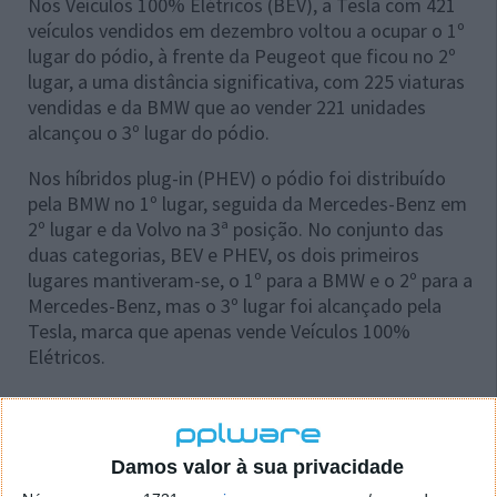
Nos Veículos 100% Elétricos (BEV), a Tesla com 421
veículos vendidos em dezembro voltou a ocupar o 1º
lugar do pódio, à frente da Peugeot que ficou no 2º
lugar, a uma distância significativa, com 225 viaturas
vendidas e da BMW que ao vender 221 unidades
alcançou o 3º lugar do pódio.
Nos híbridos plug-in (PHEV) o pódio foi distribuído
pela BMW no 1º lugar, seguida da Mercedes-Benz em
2º lugar e da Volvo na 3ª posição. No conjunto das
duas categorias, BEV e PHEV, os dois primeiros
lugares mantiveram-se, o 1º para a BMW e o 2º para a
Mercedes-Benz, mas o 3º lugar foi alcançado pela
Tesla, marca que apenas vende Veículos 100%
Elétricos.
Damos valor à sua privacidade