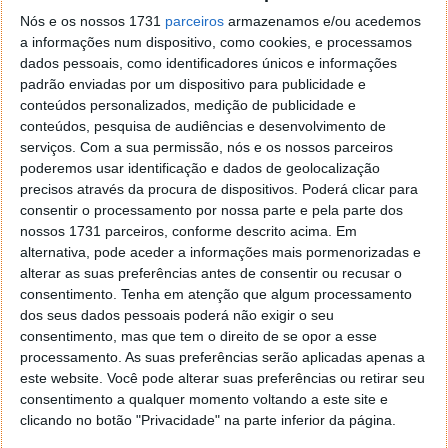
we've ever encountered. For both myself and
the team at Xiaomi, it's a thrilling adventure.
Nós e os nossos 1731
parceiros
armazenamos e/ou acedemos
a informações num dispositivo, como cookies, e processamos
Tens of billions invested, thousands of
dados pessoais, como identificadores únicos e informações
brilliant minds collaborating, and over a
padrão enviadas por um dispositivo para publicidade e
thousand days of dedication have brought us
conteúdos personalizados, medição de publicidade e
to this moment. I…
conteúdos, pesquisa de audiências e desenvolvimento de
pic.twitter.com/vuAik1yC7w
serviços.
Com a sua permissão, nós e os nossos parceiros
poderemos usar identificação e dados de geolocalização
— Lei Jun (@leijun)
December 26, 2023
precisos através da procura de dispositivos. Poderá clicar para
consentir o processamento por nossa parte e pela parte dos
O que será que a marca apresentará
nossos 1731 parceiros, conforme descrito acima. Em
amanhã?
alternativa, pode aceder a informações mais pormenorizadas e
alterar as suas preferências antes de consentir ou recusar o
consentimento.
Tenha em atenção que algum processamento
Apesar de se conhecer já a sua forma final, há ainda
dos seus dados pessoais poderá não exigir o seu
muitos detalhes sobre o Xiaomi SU7 que são uma
consentimento, mas que tem o direito de se opor a esse
incógnita. Toda a informação final
deverá ser
processamento. As suas preferências serão aplicadas apenas a
conhecida
apenas durante o próximo ano, mas
este website. Você pode alterar suas preferências ou retirar seu
rumores anteriores sugerem que teremos até três
consentimento a qualquer momento voltando a este site e
versões diferentes deste carro elétrico, todas elas
clicando no botão "Privacidade" na parte inferior da página.
com autonomias que variam entre 628 km e 800 km e