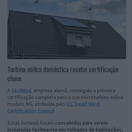
Turbina eólica doméstica recebe certificação
chave
A
SkyWind
, empresa alemã, conseguiu a primeira
certificação completa para a sua microturbina eólica
modelo NG, atribuída pelo
ICC Small Wind
Certification Council
.
Estas turbinas foram
concebidas para serem
instaladas facilmente em telhados de habitações
,