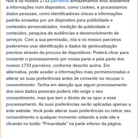
Nós e os nossos 1733
parceiros
armazenamos e/ou acedemos
complementá-la com fontes limpas e
a informações num dispositivo, como cookies, e processamos
descentralizadas. Além disso, é possível instalar
dados pessoais, como identificadores únicos e informações
várias turbinas numa mesma habitação, aumentando
padrão enviadas por um dispositivo para publicidade e
assim a produção energética.
conteúdos personalizados, medição de publicidade e
conteúdos, pesquisa de audiências e desenvolvimento de
serviços.
Com a sua permissão, nós e os nossos parceiros
poderemos usar identificação e dados de geolocalização
precisos através da procura de dispositivos. Poderá clicar para
consentir o processamento por nossa parte e pela parte dos
nossos 1733 parceiros, conforme descrito acima. Em
alternativa, pode aceder a informações mais pormenorizadas e
alterar as suas preferências antes de consentir ou recusar o
Silenciosa, inteligente e pensada para climas
consentimento.
Tenha em atenção que algum processamento
reais
dos seus dados pessoais poderá não exigir o seu
consentimento, mas que tem o direito de se opor a esse
Um dos aspetos mais relevantes do modelo NG é
o
processamento. As suas preferências serão aplicadas apenas a
seu funcionamento ultrassilencioso
, um ponto
este website. Você pode alterar suas preferências ou retirar seu
crítico para a sua integração urbana. Inclui ainda
consentimento a qualquer momento voltando a este site e
clicando no botão "Privacidade" na parte inferior da página.
sistemas inteligentes de análise meteorológica,
travagem automática e desligamento em caso de