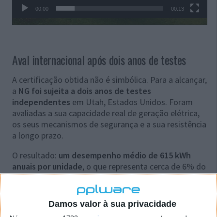
00:00
00:13
Aval internacional após dois anos de testes
A certificação obtida não é simbólica. Para a alcançar,
a
NG foi sujeita a dois anos de testes
independentes
em Utah, Estados Unidos. Foram
avaliadas a sua capacidade real de geração elétrica,
os seus mecanismos de segurança e a sua resistência
a longo prazo.
O resultado:
um desempenho médio de 615 kWh
anuais por unidade
, o que representa cerca de 6% do
consumo médio de um lar norte-americano.
Embora este valor possa parecer modesto, o objetivo
Damos valor à sua privacidade
não é substituir totalmente a rede elétrica, mas sim