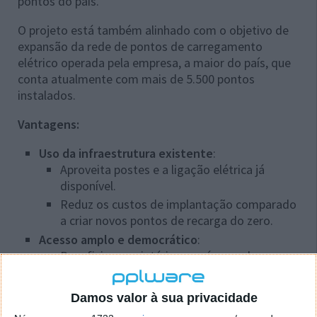
pontos do país.
O projeto está também alinhado com o objetivo de
expansão da rede de pontos de carregamento
elétrico operada pela empresa, a maior do país, que
conta atualmente com mais de 5.500 pontos
instalados.
Vantagens:
Uso da infraestrutura existente
:
Aproveita postes e a ligação elétrica já
disponível.
Reduz os custos de implantação comparado
a criar novos pontos de recarga do zero.
Acesso amplo e democrático
:
Beneficia proprietários nas áreas urbanas
onde não há espaço para carregar em casa.
Permite a instalação em bairros residenciais
Damos valor à sua privacidade
e centros urbanos com alta densidade