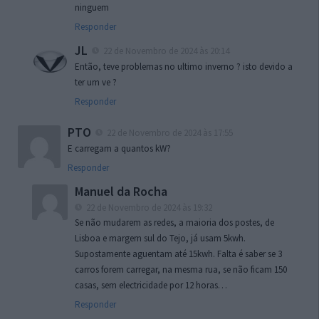
ninguem
Responder
JL
22 de Novembro de 2024 às 20:14
Então, teve problemas no ultimo inverno ? isto devido a
ter um ve ?
Responder
PTO
22 de Novembro de 2024 às 17:55
E carregam a quantos kW?
Responder
Manuel da Rocha
22 de Novembro de 2024 às 19:32
Se não mudarem as redes, a maioria dos postes, de
Lisboa e margem sul do Tejo, já usam 5kwh.
Supostamente aguentam até 15kwh. Falta é saber se 3
carros forem carregar, na mesma rua, se não ficam 150
casas, sem electricidade por 12 horas…
Responder