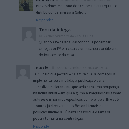
Provavelmente o dono do OPC será a autarquia e o
distribuidor da energia a Galp….
Responder
Toni da Adega
22 de Novembro de 2024 às 15:39
Quando este pessoal descobrir que podem ter 1
carregador EV em casa de um distribuidor diferente
do fornecedor da casa ……
Joao M.
22 de Novembro de 2024 às 15:34
TOni, pelo que percebi – na altura que se começou a
implementar essa medida, a justificação varia:
– uns diziam claramente que seria para uma poupança
na fatura anual – em que alguma autarquias desligavam
as luzes em horarios especificos como entre a 1h e as 5h.
– outros já elevavam questões ambientais ou de
poluição luminosa . É nestes casos que o tema se
poderá tornar uma contradição.
Responder