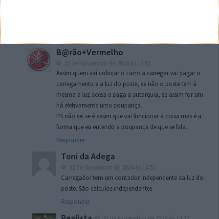
significa cortar custo com electricidade.
Se os carregamentos são pagos pelos utilizadores, o
“poupar energia” não entra na equação
Responder
B@rão+Vermelho
22 de Novembro de 2024 às 13:51
Assim quem vai colocar o carro a carregar vai pagar o
carregamento e a luz do poste, se não o poste tem à
mesma a luz acesa e paga a autarquia, se assim for sim
há efetivamente uma poupança.
PS não sei se é assim que vai funcionar a coisa mas é a
forma que eu entendo a poupança de que se fala.
Responder
Toni da Adega
22 de Novembro de 2024 às 14:51
Carregador tem um contador independente da luz do
poste. São calculos independentes
Responder
Realista
22 de Novembro de 2024 às 14:55