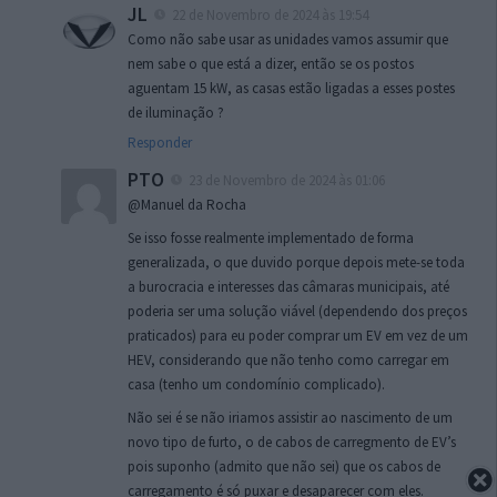
JL
22 de Novembro de 2024 às 19:54
Como não sabe usar as unidades vamos assumir que
nem sabe o que está a dizer, então se os postos
aguentam 15 kW, as casas estão ligadas a esses postes
de iluminação ?
Responder
PTO
23 de Novembro de 2024 às 01:06
@Manuel da Rocha
Se isso fosse realmente implementado de forma
generalizada, o que duvido porque depois mete-se toda
a burocracia e interesses das câmaras municipais, até
poderia ser uma solução viável (dependendo dos preços
praticados) para eu poder comprar um EV em vez de um
HEV, considerando que não tenho como carregar em
casa (tenho um condomínio complicado).
Não sei é se não iriamos assistir ao nascimento de um
novo tipo de furto, o de cabos de carregmento de EV’s
pois suponho (admito que não sei) que os cabos de
carregamento é só puxar e desaparecer com eles.