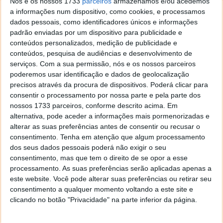
Nós e os nossos 1733
parceiros
armazenamos e/ou acedemos
populacional.
a informações num dispositivo, como cookies, e processamos
Sustentabilidade e eficiência:
dados pessoais, como identificadores únicos e informações
Os postes já são ligados a sistemas elétricos
padrão enviadas por um dispositivo para publicidade e
e, em muitos casos, usam energia renovável.
conteúdos personalizados, medição de publicidade e
Podem ser integrados com iluminação LED,
conteúdos, pesquisa de audiências e desenvolvimento de
reduzindo o consumo total de energia.
serviços.
Com a sua permissão, nós e os nossos parceiros
poderemos usar identificação e dados de geolocalização
Estimula a adoção de carros elétricos
:
precisos através da procura de dispositivos. Poderá clicar para
Mais pontos de recarga aumentam a
consentir o processamento por nossa parte e pela parte dos
conveniência, eliminando a ansiedade de
nossos 1733 parceiros, conforme descrito acima. Em
autonomia.
alternativa, pode aceder a informações mais pormenorizadas e
alterar as suas preferências antes de consentir ou recusar o
Fruto desta liderança, a
Galp atingiu em outubro a
consentimento.
Tenha em atenção que algum processamento
marca de um milhão de carregamentos na sua rede
dos seus dados pessoais poderá não exigir o seu
de mobilidade elétrica
, ultrapassando em apenas 10
consentimento, mas que tem o direito de se opor a esse
meses o registo obtido em todo o ano 2023.
processamento. As suas preferências serão aplicadas apenas a
este website. Você pode alterar suas preferências ou retirar seu
consentimento a qualquer momento voltando a este site e
clicando no botão "Privacidade" na parte inferior da página.
Este artigo tem mais de um ano