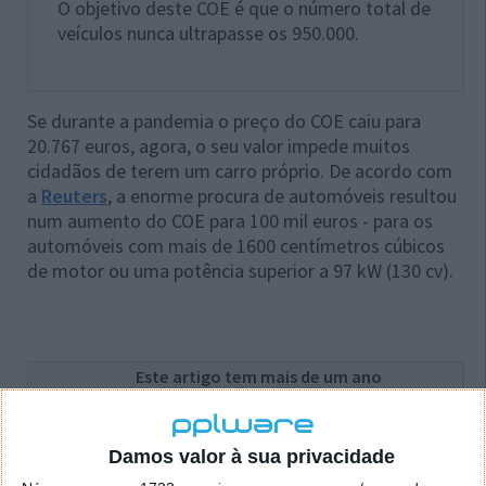
O objetivo deste COE é que o número total de
veículos nunca ultrapasse os 950.000.
Se durante a pandemia o preço do COE caiu para
20.767 euros, agora, o seu valor impede muitos
cidadãos de terem um carro próprio. De acordo com
a
Reuters
, a enorme procura de automóveis resultou
num aumento do COE para 100 mil euros - para os
automóveis com mais de 1600 centímetros cúbicos
de motor ou uma potência superior a 97 kW (130 cv).
Este artigo tem mais de um ano
Acompanhe o Pplware no Google Notícias
Damos valor à sua privacidade