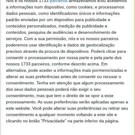
Nós e os nossos 1733
parceiros
armazenamos e/ou acedemos
a informações num dispositivo, como cookies, e processamos
Proponha uma correção, faça uma sugestão
dados pessoais, como identificadores únicos e informações
padrão enviadas por um dispositivo para publicidade e
Autor:
Ana Sofia Neto
conteúdos personalizados, medição de publicidade e
conteúdos, pesquisa de audiências e desenvolvimento de
serviços.
Com a sua permissão, nós e os nossos parceiros
poderemos usar identificação e dados de geolocalização
Tags:
Automovel
carro
licença
Singapura
precisos através da procura de dispositivos. Poderá clicar para
consentir o processamento por nossa parte e pela parte dos
nossos 1733 parceiros, conforme descrito acima. Em
alternativa, pode aceder a informações mais pormenorizadas e
PRÓXIMO ARTIGO
alterar as suas preferências antes de consentir ou recusar o
Apple prepara Vision Pro a preços “acessíveis”. Mas
consentimento.
Tenha em atenção que algum processamento
não serão assim tão acessíveis…
dos seus dados pessoais poderá não exigir o seu
consentimento, mas que tem o direito de se opor a esse
processamento. As suas preferências serão aplicadas apenas a
ARTIGO ANTERIOR
este website. Você pode alterar suas preferências ou retirar seu
Nvidia confirma sequestro de um funcionário durante
consentimento a qualquer momento voltando a este site e
a guerra em Israel
clicando no botão "Privacidade" na parte inferior da página.