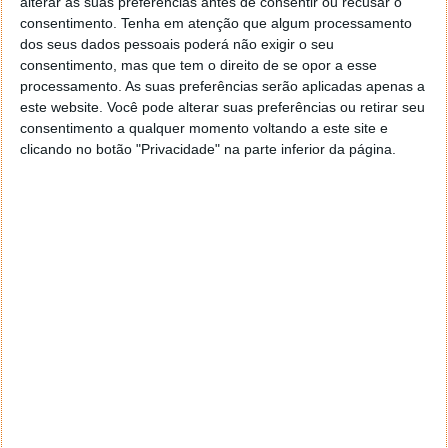
alterar as suas preferências antes de consentir ou recusar o
consentimento.
Tenha em atenção que algum processamento
dos seus dados pessoais poderá não exigir o seu
consentimento, mas que tem o direito de se opor a esse
processamento. As suas preferências serão aplicadas apenas a
Um utilizador questionou a qualidade do adesivo
este website. Você pode alterar suas preferências ou retirar seu
utilizado nos trabalhos, enquanto outro alertou para
consentimento a qualquer momento voltando a este site e
o perigo de rebentar as bolhas, referindo a potencial
clicando no botão "Privacidade" na parte inferior da página.
libertação de gases tóxicos. Um terceiro utilizador
referiu que as películas de proteção da pintura de má
qualidade podem expandir-se quando expostas a
calor excessivo, conduzindo ao fenómeno observado
no vídeo.
Os especialistas sublinham que, embora a maioria
das películas de proteção para automóveis seja
concebida para lidar com uma série de condições
ambientais, o calor extremo pode continuar a
representar um desafio.
As películas de alta qualidade com adesivos fortes e