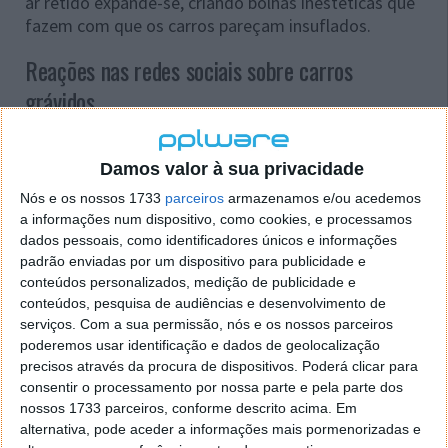
ar retido expande-se, criando bolhas inestéticas que
fazem com que os carros pareçam insuflados.
Reações nas redes sociais sobre carros
grávidos
O vídeo, partilhado a 6 de agosto, rapidamente se
tornou viral, acumulando mais de 700.000
Damos valor à sua privacidade
visualizações e desencadeando uma onda de
Nós e os nossos 1733
parceiros
armazenamos e/ou acedemos
reações. Os utilizadores
inundaram a secção
de
a informações num dispositivo, como cookies, e processamos
comentários com uma mistura de humor,
dados pessoais, como identificadores únicos e informações
preocupação e especulação.
padrão enviadas por um dispositivo para publicidade e
conteúdos personalizados, medição de publicidade e
conteúdos, pesquisa de audiências e desenvolvimento de
serviços.
Com a sua permissão, nós e os nossos parceiros
poderemos usar identificação e dados de geolocalização
precisos através da procura de dispositivos. Poderá clicar para
consentir o processamento por nossa parte e pela parte dos
nossos 1733 parceiros, conforme descrito acima. Em
alternativa, pode aceder a informações mais pormenorizadas e