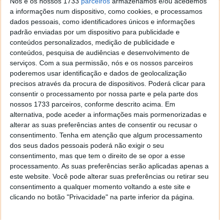
Nós e os nossos 1733
parceiros
armazenamos e/ou acedemos
dois dos nossos princípios de design do
a informações num dispositivo, como cookies, e processamos
Windows 11.
dados pessoais, como identificadores únicos e informações
padrão enviadas por um dispositivo para publicidade e
Escreveu a Microsoft numa publicação no seu blog
conteúdos personalizados, medição de publicidade e
conteúdos, pesquisa de audiências e desenvolvimento de
onde destaca o retorno de Clippy e a importância do
serviços.
Com a sua permissão, nós e os nossos parceiros
uso de emoji na comunicação.
poderemos usar identificação e dados de geolocalização
precisos através da procura de dispositivos. Poderá clicar para
Uma equipa de designers de emoji, gestores
consentir o processamento por nossa parte e pela parte dos
de programa, especialistas em fontes e
nossos 1733 parceiros, conforme descrito acima. Em
programadores focados na criação deste novo
alternativa, pode aceder a informações mais pormenorizadas e
sistema de emoji. De paletas de cores a
alterar as suas preferências antes de consentir ou recusar o
recursos modulares, os designers
consentimento.
Tenha em atenção que algum processamento
desenvolveram um sistema que se
dos seus dados pessoais poderá não exigir o seu
dimensionaria para o amplo conjunto de
consentimento, mas que tem o direito de se opor a esse
emojis Unicode.
processamento. As suas preferências serão aplicadas apenas a
este website. Você pode alterar suas preferências ou retirar seu
O Windows 11 agora oferece um emoji mais
consentimento a qualquer momento voltando a este site e
moderno e expressivo para usar nas suas
clicando no botão "Privacidade" na parte inferior da página.
comunicações híbridas, permitindo que
adicione diversão, expressão e personalidade