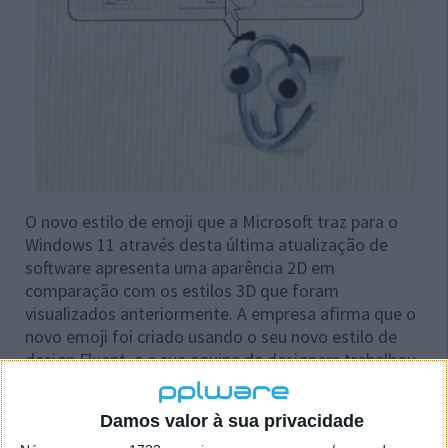
O novo estilo de emoji que a Microsoft traz para o
Windows 11 através desta última atualização de
software apresenta uma aparência 2D em
comparação com os estilos 3D que foram
visualizados anteriormente. A empresa afirma que o
novo emoji foi criado usando o seu novo estilo de
design Fluent, e a sua equipa de designers trabalhou
para tornar o emoji escalonável.
Damos valor à sua privacidade
Este novo emoji de estilo Fluent lançado no
Windows 11 hoje parece pessoal e familiar,