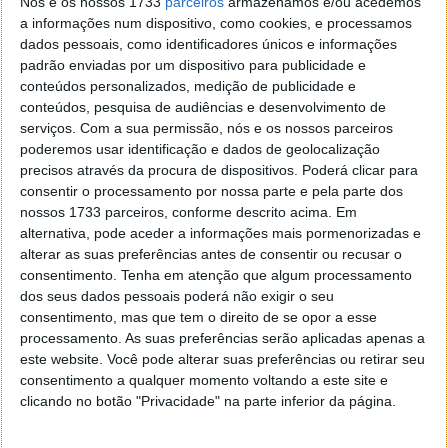
fogo essencial no Linux enquanto as correções
Nós e os nossos 1733
parceiros
armazenamos e/ou acedemos
a informações num dispositivo, como cookies, e processamos
definitivas não são aplicadas.
dados pessoais, como identificadores únicos e informações
padrão enviadas por um dispositivo para publicidade e
conteúdos personalizados, medição de publicidade e
conteúdos, pesquisa de audiências e desenvolvimento de
serviços.
Com a sua permissão, nós e os nossos parceiros
Acompanhe o Pplware no Google Notícias
poderemos usar identificação e dados de geolocalização
precisos através da procura de dispositivos. Poderá clicar para
consentir o processamento por nossa parte e pela parte dos
Proponha uma correção, faça uma sugestão
nossos 1733 parceiros, conforme descrito acima. Em
alternativa, pode aceder a informações mais pormenorizadas e
alterar as suas preferências antes de consentir ou recusar o
Autor:
Pedro Simões
consentimento.
Tenha em atenção que algum processamento
dos seus dados pessoais poderá não exigir o seu
consentimento, mas que tem o direito de se opor a esse
processamento. As suas preferências serão aplicadas apenas a
Tags:
Linux
malware
Segurança
este website. Você pode alterar suas preferências ou retirar seu
consentimento a qualquer momento voltando a este site e
clicando no botão "Privacidade" na parte inferior da página.
PRÓXIMO ARTIGO
Cibersegurança: Hacking e Testes de Penetração