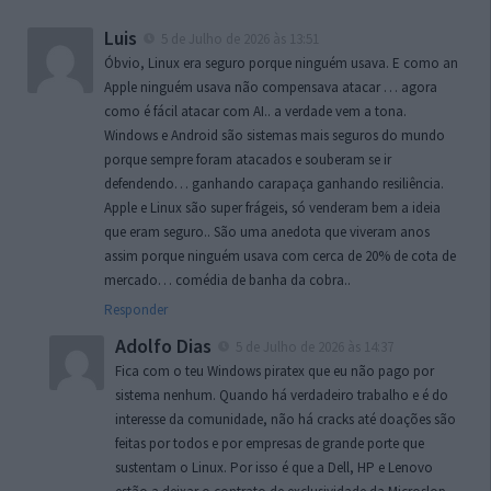
Luis
5 de Julho de 2026 às 13:51
Óbvio, Linux era seguro porque ninguém usava. E como an
Apple ninguém usava não compensava atacar … agora
como é fácil atacar com AI.. a verdade vem a tona.
Windows e Android são sistemas mais seguros do mundo
porque sempre foram atacados e souberam se ir
defendendo… ganhando carapaça ganhando resiliência.
Apple e Linux são super frágeis, só venderam bem a ideia
que eram seguro.. São uma anedota que viveram anos
assim porque ninguém usava com cerca de 20% de cota de
mercado… comédia de banha da cobra..
Responder
Adolfo Dias
5 de Julho de 2026 às 14:37
Fica com o teu Windows piratex que eu não pago por
sistema nenhum. Quando há verdadeiro trabalho e é do
interesse da comunidade, não há cracks até doações são
feitas por todos e por empresas de grande porte que
sustentam o Linux. Por isso é que a Dell, HP e Lenovo