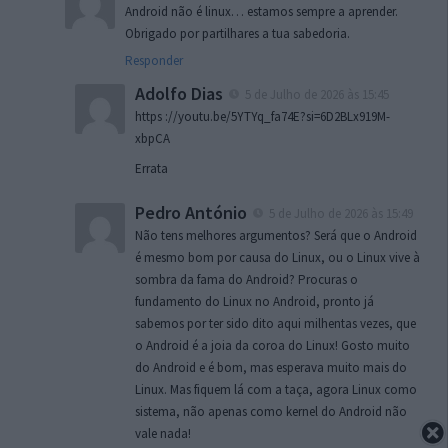
Android não é linux… estamos sempre a aprender.
Obrigado por partilhares a tua sabedoria.
Responder
Adolfo Dias
5 de Julho de 2026 às 15:45
https ://youtu.be/5YTYq_fa74E?si=6D2BLx919M-
xbpCA
Errata
Pedro António
5 de Julho de 2026 às 15:49
Não tens melhores argumentos? Será que o Android
é mesmo bom por causa do Linux, ou o Linux vive à
sombra da fama do Android? Procuras o
fundamento do Linux no Android, pronto já
sabemos por ter sido dito aqui milhentas vezes, que
o Android é a joia da coroa do Linux! Gosto muito
do Android e é bom, mas esperava muito mais do
Linux. Mas fiquem lá com a taça, agora Linux como
sistema, não apenas como kernel do Android não
vale nada!