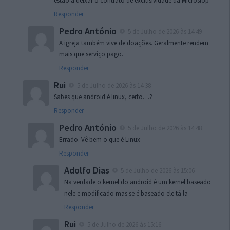
estão a deixar o contrato de exclusividade da Microslop
Responder
Pedro António
5 de Julho de 2026 às 14:49
A igreja também vive de doações. Geralmente rendem
mais que serviço pago.
Responder
Rui
5 de Julho de 2026 às 14:38
Sabes que android é linux, certo…?
Responder
Pedro António
5 de Julho de 2026 às 14:48
Errado. Vê bem o que é Linux
Responder
Adolfo Dias
5 de Julho de 2026 às 15:06
Na verdade o kernel do android é um kernel baseado
nele e modificado mas se é baseado ele tá la
Responder
Rui
5 de Julho de 2026 às 15:16