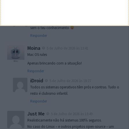
e mais se diz… não é para todos.
Sail
5 de Julho de 2026 às 18:43
e também vende ou dá os teus dados a entidades terceiras
sem o teu conhecimento
Responder
Moina
5 de Julho de 2026 às 13:41
Mac OS rules
Apenas brincando com a situação!
Responder
iDroid
5 de Julho de 2026 às 18:27
Todos os sistemas operativos têm prós e contras. Tudo o
resto é clubismo infantil.
Responder
Just Me
5 de Julho de 2026 às 13:49
Realisticamente não há sistemas 100℅ seguros.
No caso do Linux – e outros projetos open-source – um