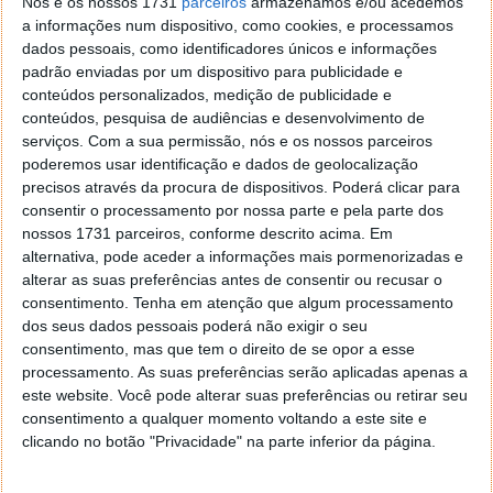
Nós e os nossos 1731
parceiros
armazenamos e/ou acedemos
a informações num dispositivo, como cookies, e processamos
dados pessoais, como identificadores únicos e informações
Tags:
China
Kylin
Ubuntu
padrão enviadas por um dispositivo para publicidade e
conteúdos personalizados, medição de publicidade e
conteúdos, pesquisa de audiências e desenvolvimento de
PRÓXIMO ARTIGO
serviços.
Com a sua permissão, nós e os nossos parceiros
Apple poderá estar a criar dispositivo que prevê
poderemos usar identificação e dados de geolocalização
ataques cardíacos
precisos através da procura de dispositivos. Poderá clicar para
consentir o processamento por nossa parte e pela parte dos
nossos 1731 parceiros, conforme descrito acima. Em
alternativa, pode aceder a informações mais pormenorizadas e
ARTIGO ANTERIOR
alterar as suas preferências antes de consentir ou recusar o
Tutorial: Como enviar alertas do Nagios via Gmail?
consentimento.
Tenha em atenção que algum processamento
dos seus dados pessoais poderá não exigir o seu
consentimento, mas que tem o direito de se opor a esse
processamento. As suas preferências serão aplicadas apenas a
este website. Você pode alterar suas preferências ou retirar seu
consentimento a qualquer momento voltando a este site e
clicando no botão "Privacidade" na parte inferior da página.