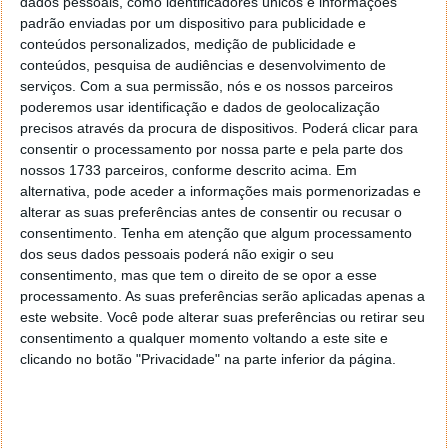
dados pessoais, como identificadores únicos e informações
padrão enviadas por um dispositivo para publicidade e
conteúdos personalizados, medição de publicidade e
conteúdos, pesquisa de audiências e desenvolvimento de
Com esta versão, é também simples descobrir
serviços.
Com a sua permissão, nós e os nossos parceiros
músicas chinesas através da Dash.
poderemos usar identificação e dados de geolocalização
precisos através da procura de dispositivos. Poderá clicar para
consentir o processamento por nossa parte e pela parte dos
nossos 1733 parceiros, conforme descrito acima. Em
alternativa, pode aceder a informações mais pormenorizadas e
alterar as suas preferências antes de consentir ou recusar o
consentimento.
Tenha em atenção que algum processamento
dos seus dados pessoais poderá não exigir o seu
consentimento, mas que tem o direito de se opor a esse
processamento. As suas preferências serão aplicadas apenas a
este website. Você pode alterar suas preferências ou retirar seu
consentimento a qualquer momento voltando a este site e
clicando no botão "Privacidade" na parte inferior da página.
Conheça todas as novidades
aqui