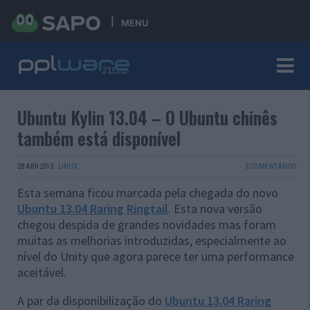
MENU
Ubuntu Kylin 13.04 – O Ubuntu chinês
também está disponível
28 ABR 2013
·
LINUX
3 COMENTÁRIOS
Esta semana ficou marcada pela chegada do novo
Ubuntu 13.04 Raring Ringtail
. Esta nova versão
chegou despida de grandes novidades mas foram
muitas as melhorias introduzidas, especialmente ao
nível do Unity que agora parece ter uma performance
aceitável.
A par da disponibilização do
Ubuntu 13.04 Raring