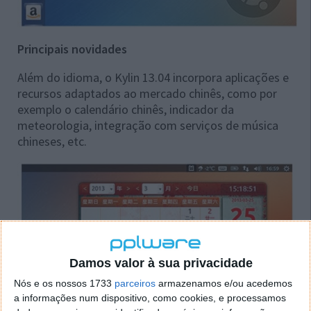
Principais novidades
Além do idioma, o Kylin 13.04 incorpora aplicações e
recursos adaptados ao mercado chinês, como por
exemplo o calendário chinês, indicador da
meteorologia, integração com serviços de música
chineses, etc.
Damos valor à sua privacidade
Nós e os nossos 1733
parceiros
armazenamos e/ou acedemos
a informações num dispositivo, como cookies, e processamos