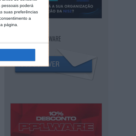
 pessoais poderá
s suas preferências
 consentimento a
da página.
NEWSLETTER PPLWARE