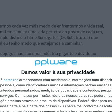
termos cada vez mais medo de enfrentarmos a vida real,
rmitem simular uma vida perfeita ao gosto de cada um,
lo disto é o filme Surrogates (Os Substitutos) que
al eu tenho medo que estejamos a caminhar.
ideojogos não são uma indústria gigante é devido ao
o tacto pode oferecer, como saltar de pára-quedas,
jogos bem que tentam oferecer estas sensações, mas
irem, deixaremos de ter razões para saltar de um
Damos valor à sua privacidade
 de beijar alguém pois essa pessoa pode recusar, ou
33
parceiros
armazenamos e/ou acedemos a informações num dispositi
afogados. Quando o conseguirem, o caso será grave.
essoais, como identificadores únicos e informações padrão enviadas 
conteúdos personalizados, medição de publicidade e conteúdos, pesqui
serviços.
Com a sua permissão, nós e os nossos parceiros poderemos 
ção precisos através da procura de dispositivos. Poderá clicar para co
ossa parte e pela parte dos nossos 1733 parceiros, conforme descrit
eder a informações mais pormenorizadas e alterar as suas preferência