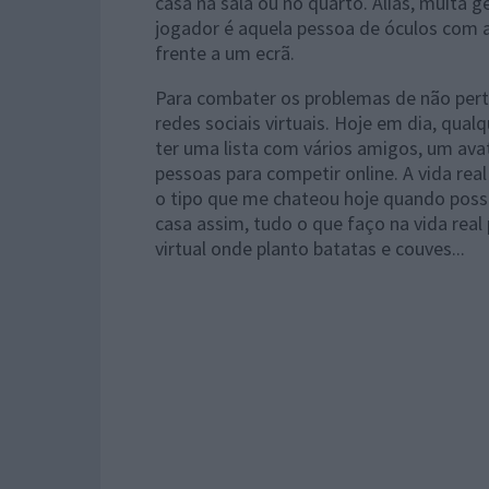
casa na sala ou no quarto. Aliás, muita 
jogador é aquela pessoa de óculos com a 
frente a um ecrã.
Para combater os problemas de não perte
redes sociais virtuais. Hoje em dia, qua
ter uma lista com vários amigos, um avat
pessoas para competir online. A vida rea
o tipo que me chateou hoje quando posso
casa assim, tudo o que faço na vida real 
virtual onde planto batatas e couves...