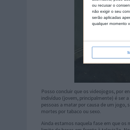
ou recusar o consen
não exigir o seu co
serão aplicadas apen
qualquer momento vol
M
Posso concluir que os videojogos, por 
indivíduo (jovem, principalmente) é ser 
pessoas a matar por causa de um jogo
mortes por tabaco ou sexo.
Ainda estamos naquela fase em que os 
limite de horas em frente à televisão. N