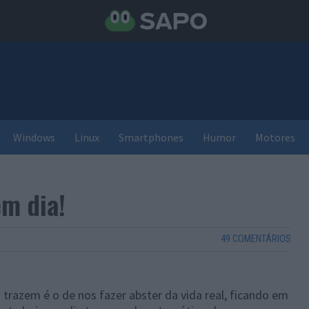
Windows
Linux
Smartphones
Humor
Motores
em dia!
49 COMENTÁRIOS
razem é o de nos fazer abster da vida real, ficando em