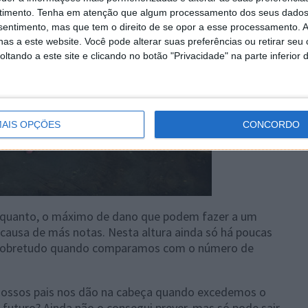
timento.
Tenha em atenção que algum processamento dos seus dados
nsentimento, mas que tem o direito de se opor a esse processamento. A
as a este website. Você pode alterar suas preferências ou retirar seu
tando a este site e clicando no botão "Privacidade" na parte inferior 
AIS OPÇÕES
CONCORDO
enquanto, o máximo de dano que podem fazer a um
a causa de más notas. Nesta altura ainda só há poucas
, sobretudo quando comparamos com o número de
nossos pais nos dão na cabeça quando excedemos o
o futuro? Ainda não o consegui prever, mas só pode sair