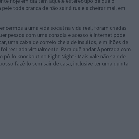
gente hoje em dia tem aquele estereótipo de que o
pele toda branca de não sair à rua e a cheirar mal, em
ncermos a uma vida social na vida real, foram criadas
lquer pessoa com uma consola e acesso à Internet pode
ar, uma caixa de correio cheia de insultos, e milhões de
l foi recriada virtualmente. Para quê andar à porrada com
 pô-lo knockout no Fight Night? Mais vale não sair de
posso fazê-lo sem sair de casa, inclusive ter uma quinta