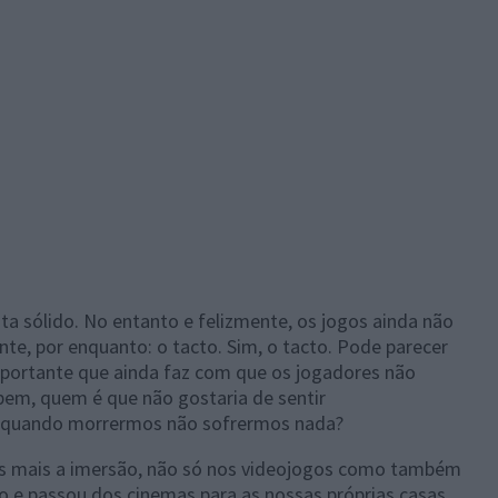
ta sólido. No entanto e felizmente, os jogos ainda não
e, por enquanto: o tacto. Sim, o tacto. Pode parecer
mportante que ainda faz com que os jogadores não
em, quem é que não gostaria de sentir
 quando morrermos não sofrermos nada?
s mais a imersão, não só nos videojogos como também
o e passou dos cinemas para as nossas próprias casas,