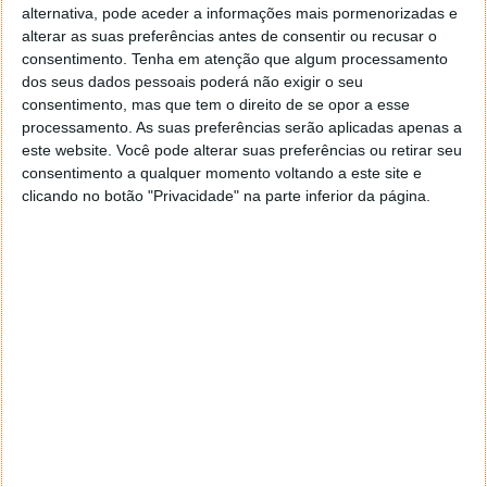
alternativa, pode aceder a informações mais pormenorizadas e
alterar as suas preferências antes de consentir ou recusar o
consentimento.
Tenha em atenção que algum processamento
Este artigo tem mais de um ano
dos seus dados pessoais poderá não exigir o seu
consentimento, mas que tem o direito de se opor a esse
processamento. As suas preferências serão aplicadas apenas a
este website. Você pode alterar suas preferências ou retirar seu
Fonte:
Reuters
consentimento a qualquer momento voltando a este site e
Neste artigo:
Activision Blizzard
,
Call of Duty
,
jogo
,
Microsoft
,
clicando no botão "Privacidade" na parte inferior da página.
Nware
Acompanhe o Pplware no Google Notícias
Proponha uma correção, faça uma sugestão
Autor:
Marisa Pinto
PRÓXIMO ARTIGO