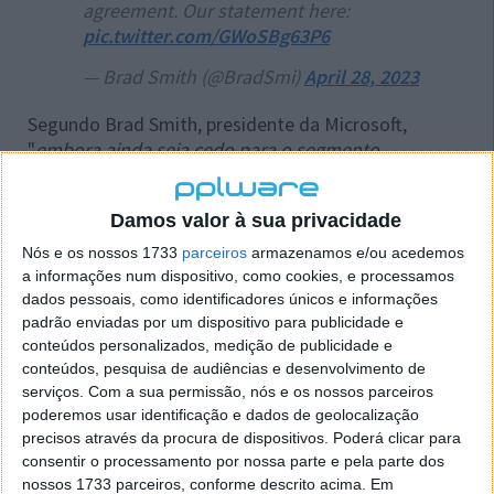
agreement. Our statement here:
pic.twitter.com/GWoSBg63P6
— Brad Smith (@BradSmi)
April 28, 2023
Segundo Brad Smith, presidente da Microsoft,
"
embora ainda seja cedo para o segmento
emergente de nuvem em jogos, esta nova parceria
combinada com os nossos outros compromissos
Damos valor à sua privacidade
recentes disponibilizará jogos mais populares em
mais serviços de streaming de jogos em nuvem do
Nós e os nossos 1733
parceiros
armazenamos e/ou acedemos
que hoje
".
a informações num dispositivo, como cookies, e processamos
dados pessoais, como identificadores únicos e informações
A Microsoft já tinha assinado acordos semelhantes
padrão enviadas por um dispositivo para publicidade e
com outras plataformas, como a Sony, Nintendo,
conteúdos personalizados, medição de publicidade e
conteúdos, pesquisa de audiências e desenvolvimento de
Nvidia, Valve, Twitch, etc., e pretende ainda recorrer
serviços.
Com a sua permissão, nós e os nossos parceiros
da última decisão da CMA.
poderemos usar identificação e dados de geolocalização
precisos através da procura de dispositivos. Poderá clicar para
Outra notícia indica que a Ucrânia
aprovou
este
consentir o processamento por nossa parte e pela parte dos
negócio.
nossos 1733 parceiros, conforme descrito acima. Em