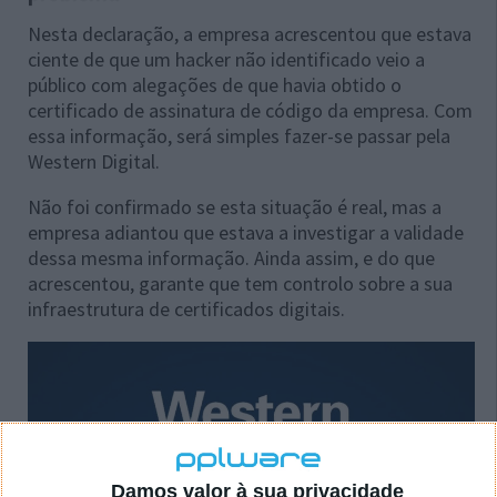
Nesta declaração, a empresa acrescentou que estava
ciente de que um hacker não identificado veio a
público com alegações de que havia obtido o
certificado de assinatura de código da empresa. Com
essa informação, será simples fazer-se passar pela
Western Digital.
Não foi confirmado se esta situação é real, mas a
empresa adiantou que estava a investigar a validade
dessa mesma informação. Ainda assim, e do que
acrescentou, garante que tem controlo sobre a sua
infraestrutura de certificados digitais.
Damos valor à sua privacidade