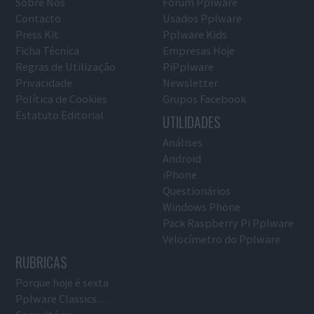
Sobre Nós
Fórum Pplware
Contacto
Usados Pplware
Press Kit
Pplware Kids
Ficha Técnica
Empresas Hoje
Regras de Utilização
PiPplware
Privacidade
Newsletter
Política de Cookies
Grupos Facebook
Estatuto Editorial
UTILIDADES
Análises
Android
iPhone
Questionários
Windows Phone
Pack Raspberry Pi Pplware
Velocímetro do Pplware
RUBRICAS
Porque hoje é sexta
Pplware Classics…