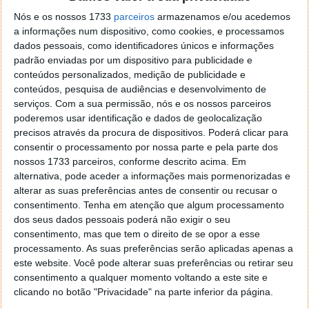
Nós e os nossos 1733
parceiros
armazenamos e/ou acedemos
a informações num dispositivo, como cookies, e processamos
dados pessoais, como identificadores únicos e informações
padrão enviadas por um dispositivo para publicidade e
conteúdos personalizados, medição de publicidade e
Hackers foram de imediato combatidos
conteúdos, pesquisa de audiências e desenvolvimento de
serviços.
Com a sua permissão, nós e os nossos parceiros
A Western Digital disse que, embora a investigação
poderemos usar identificação e dados de geolocalização
sobre o ataque ainda esteja a decorrer, foram
precisos através da procura de dispositivos. Poderá clicar para
tomadas de imediato medidas proativas para retirar
consentir o processamento por nossa parte e pela parte dos
os hackers dos seus sistemas. Esta foi a razão para
nossos 1733 parceiros, conforme descrito acima. Em
que os seus serviços My Cloud terem ficado fora do
alternativa, pode aceder a informações mais pormenorizadas e
ar por cerca de 10 dias em abril. A loja online ainda
alterar as suas preferências antes de consentir ou recusar o
consentimento.
Tenha em atenção que algum processamento
está inacessível, mas a empresa diz que deve voltar a
dos seus dados pessoais poderá não exigir o seu
funcionar em breve.
consentimento, mas que tem o direito de se opor a esse
processamento. As suas preferências serão aplicadas apenas a
Esta é uma situação muito complicada e que a
este website. Você pode alterar suas preferências ou retirar seu
Western Digital está a resolver de forma a não
consentimento a qualquer momento voltando a este site e
acontecer no futuro. Terá certamente um impacto
clicando no botão "Privacidade" na parte inferior da página.
nos seus resultados financeiros, mas não atingiu as