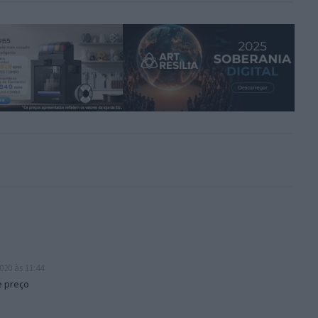
020 às 11:44
e preço