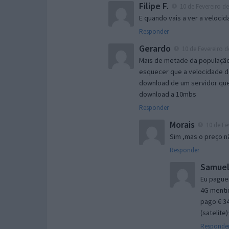
Filipe F.
10 de Fevereiro de
E quando vais a ver a veloci
Responder
Gerardo
10 de Fevereiro d
Mais de metade da população 
esquecer que a velocidade do
download de um servidor que 
download a 10mbs
Responder
Morais
10 de Fe
Sim ,mas o preço n
Responder
Samuel
Eu paguei
4G mentir
pago € 34
(satelite
Responde