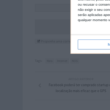
ou recusar o consen
Este
não exigir o seu co
serão aplicadas apen
qualquer momento vol
Acompanhe o P
Proponha uma correção, faça uma sugestão
M
Tags:
fibra
Internet
NOS
ARTIGO ANTERIOR
Facebook poderá ter comprado startup 
localização mais eficaz que o GPS