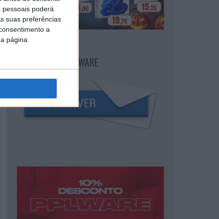
 pessoais poderá
s suas preferências
 consentimento a
da página.
NEWSLETTER PPLWARE