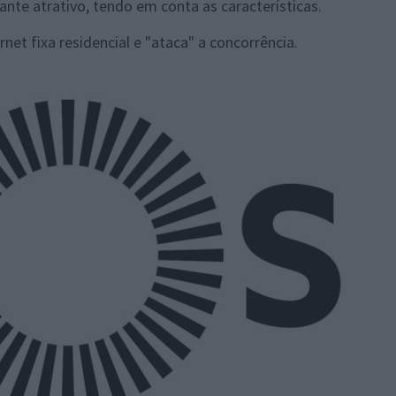
ante atrativo, tendo em conta as características.
net fixa residencial e "ataca" a concorrência.