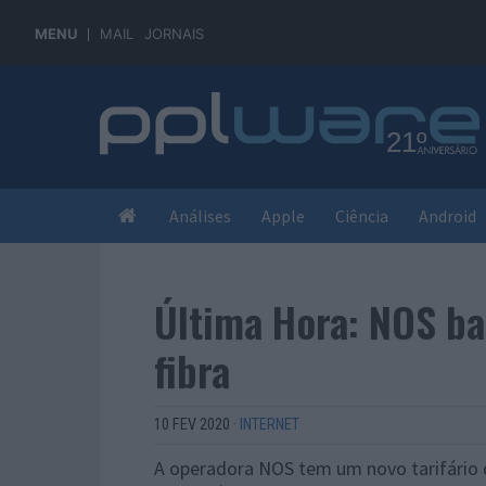
MENU
MAIL
JORNAIS
Análises
Apple
Ciência
Android
Última Hora: NOS ba
fibra
10 FEV 2020
·
INTERNET
A operadora NOS tem um novo tarifário d