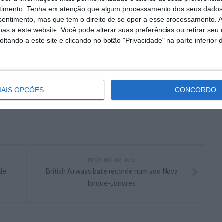
timento.
Tenha em atenção que algum processamento dos seus dados
 artigo tem mais de um ano
nsentimento, mas que tem o direito de se opor a esse processamento. A
as a este website. Você pode alterar suas preferências ou retirar seu
tando a este site e clicando no botão "Privacidade" na parte inferior 
plware no Google Notícias
Autor:
Pedro Pinto
AIS OPÇÕES
CONCORDO
PRÓXIMO ARTIGO
de
British Airways bate recorde num voo Nova
Iorque-Londres