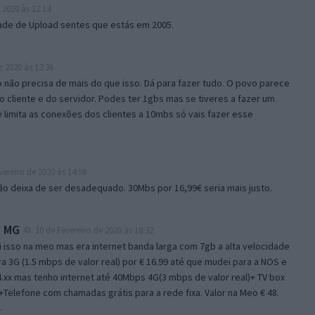
 2020 às 12:14
dade de Upload sentes que estás em 2005.
e 2020 às 13:36
não precisa de mais do que isso. Dá para fazer tudo. O povo parece
 cliente e do servidor. Podes ter 1gbs mas se tiveres a fazer um
limita as conexões dos clientes a 10mbs só vais fazer esse
vereiro de 2020 às 14:58
ão deixa de ser desadequado. 30Mbs por 16,99€ seria mais justo.
 MG
10 de Fevereiro de 2020 às 18:32
 isso na meo mas era internet banda larga com 7gb a alta velocidade
a 3G (1.5 mbps de valor real) por € 16.99 até que mudei para a NOS e
.xx mas tenho internet até 40Mbps 4G(3 mbps de valor real)+ TV box
)+Telefone com chamadas grátis para a rede fixa. Valor na Meo € 48.
r