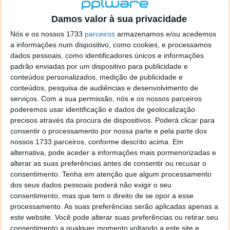
A mesma fonte sugere que a IA poderá, agora, ser
Damos valor à sua privacidade
um alvo para os hackers. Afinal, nos últimos três
Nós e os nossos 1733
parceiros
armazenamos e/ou acedemos
anos, foram comprometidas 1,16 milhões de contas
a informações num dispositivo, como cookies, e processamos
do Canva, uma plataforma de design baseada em IA.
dados pessoais, como identificadores únicos e informações
Os dados da Kaspersky mostraram que esses dados
padrão enviadas por um dispositivo para publicidade e
surgiram na dark web e em canais duvidosos do
conteúdos personalizados, medição de publicidade e
Telegram.
conteúdos, pesquisa de audiências e desenvolvimento de
serviços.
Com a sua permissão, nós e os nossos parceiros
poderemos usar identificação e dados de geolocalização
precisos através da procura de dispositivos. Poderá clicar para
consentir o processamento por nossa parte e pela parte dos
nossos 1733 parceiros, conforme descrito acima. Em
alternativa, pode aceder a informações mais pormenorizadas e
alterar as suas preferências antes de consentir ou recusar o
consentimento.
Tenha em atenção que algum processamento
dos seus dados pessoais poderá não exigir o seu
consentimento, mas que tem o direito de se opor a esse
processamento. As suas preferências serão aplicadas apenas a
este website. Você pode alterar suas preferências ou retirar seu
consentimento a qualquer momento voltando a este site e