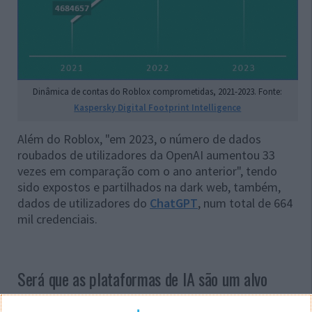
Dinâmica de contas do Roblox comprometidas, 2021-2023. Fonte:
Kaspersky Digital Footprint Intelligence
Além do Roblox, "em 2023, o número de dados
roubados de utilizadores da OpenAI aumentou 33
vezes em comparação com o ano anterior", tendo
sido expostos e partilhados na dark web, também,
dados de utilizadores do
ChatGPT
, num total de 664
mil credenciais.
Será que as plataformas de IA são um alvo
fácil?