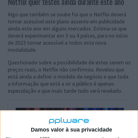
Netflix quer testes ainda durante este ano
Algo que também se soube foi que o Netflix deverá
tornar acessível este plano assente em publicidade
ainda este ano em alguns mercados. Estima-se que
deverá experimentar em 3 ou 4 países, para no início
de 2023 tornar acessível a todos esta nova
modalidade.
Questionado sobre a possibilidade de estes serem os
preços reais, o Netflix não confirmou. Revelou que
está ainda a definir o modelo de negócio e que toda
a informação que está a vir a público é apenas
especulação e que mais tarde tudo será revelado.
Damos valor à sua privacidade