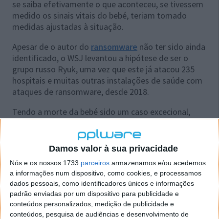
se saiba efetivamente o que aconteceu, se tivessem
medido os sinais vitais do bebé, teriam tomado
medidas ajustadas à situação.
Apesar de o autor do
ransomware
não ter sido ainda
identificado, o WSJ levantou a hipótese de ser o
grupo russo Ryuk, uma vez que este já atacou 235
hospitais e muitas outras instalações de saúde com
ataques de ransomware, desde 2018.
Tendo a morte da bebé sido um caso excecional,
Joshua Corman, conselheiro do Department of
Homeland Security da Cybersecurity and
Infrastructure Security Agency, disse ao WSJ que
os
Damos valor à sua privacidade
ataques informáticos podem prejudicar o
Nós e os nossos 1733
parceiros
armazenamos e/ou acedemos
desempenho
global dos profissionais de saúde.
a informações num dispositivo, como cookies, e processamos
dados pessoais, como identificadores únicos e informações
padrão enviadas por um dispositivo para publicidade e
conteúdos personalizados, medição de publicidade e
conteúdos, pesquisa de audiências e desenvolvimento de
Este artigo tem mais de um ano