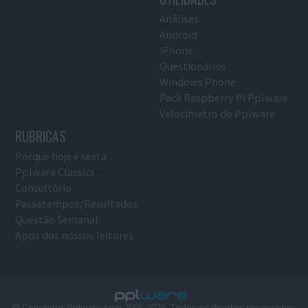
Análises
Android
iPhone
Questionários
Windows Phone
Pack Raspberry Pi Pplware
Velocímetro do Pplware
RUBRICAS
Porque hoje é sexta
Pplware Classics…
Consultório
Passatempos/Resultados
Questão Semanal
Apps dos nossos leitores
© Copyright Pplware.com 2005-2026. Todos os direitos reservados.