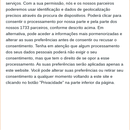
serviços.
Com a sua permissão, nós e os nossos parceiros
poderemos usar identificação e dados de geolocalização
precisos através da procura de dispositivos. Poderá clicar para
Acompanhe o Pplware no Google Notícias
consentir o processamento por nossa parte e pela parte dos
nossos 1733 parceiros, conforme descrito acima. Em
alternativa, pode aceder a informações mais pormenorizadas e
Proponha uma correção, faça uma sugestão
alterar as suas preferências antes de consentir ou recusar o
consentimento.
Tenha em atenção que algum processamento
Autor:
Ana Sofia Neto
dos seus dados pessoais poderá não exigir o seu
consentimento, mas que tem o direito de se opor a esse
processamento. As suas preferências serão aplicadas apenas a
este website. Você pode alterar suas preferências ou retirar seu
Tags:
ataque informatico
hospital
Morte
Ransomware
consentimento a qualquer momento voltando a este site e
clicando no botão "Privacidade" na parte inferior da página.
PRÓXIMO ARTIGO
Sabia que o smartphone pode ser usado como
estetoscópio?
ARTIGO ANTERIOR