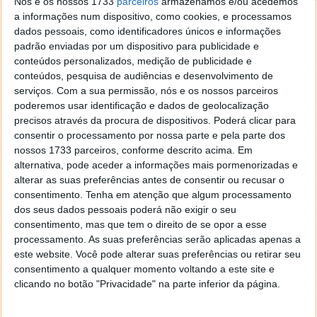
Nós e os nossos 1733
parceiros
armazenamos e/ou acedemos
a informações num dispositivo, como cookies, e processamos
dados pessoais, como identificadores únicos e informações
padrão enviadas por um dispositivo para publicidade e
PRÓXIMO ARTIGO
conteúdos personalizados, medição de publicidade e
Black Friday GoodOffer24: software a preços de
conteúdos, pesquisa de audiências e desenvolvimento de
loucura
serviços.
Com a sua permissão, nós e os nossos parceiros
poderemos usar identificação e dados de geolocalização
precisos através da procura de dispositivos. Poderá clicar para
ARTIGO ANTERIOR
consentir o processamento por nossa parte e pela parte dos
Luxeed S7: Elétrico da Chery e da Huawei vai chegar
nossos 1733 parceiros, conforme descrito acima. Em
por 33.000 euros
alternativa, pode aceder a informações mais pormenorizadas e
alterar as suas preferências antes de consentir ou recusar o
consentimento.
Tenha em atenção que algum processamento
dos seus dados pessoais poderá não exigir o seu
consentimento, mas que tem o direito de se opor a esse
processamento. As suas preferências serão aplicadas apenas a
este website. Você pode alterar suas preferências ou retirar seu
consentimento a qualquer momento voltando a este site e
clicando no botão "Privacidade" na parte inferior da página.